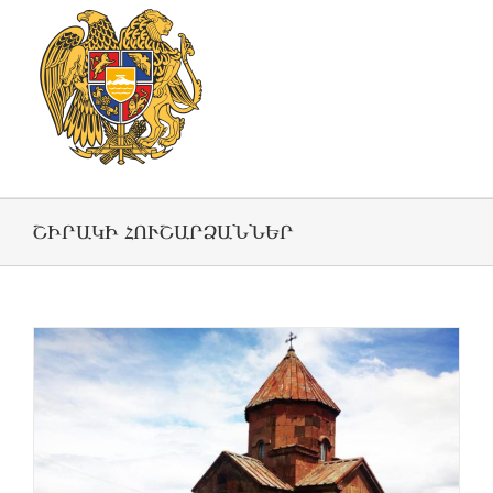
ՇԻՐԱԿԻ ՀՈՒՇԱՐՁԱՆՆԵՐ