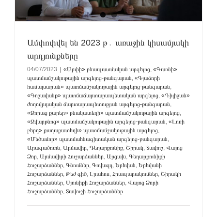
Ամփոփվել են 2023 թ․ առաջին կիսամյակի
արդյունքները
04/07/2023
|
«Արփի» բնապատմական արգելոց
,
«Գառնի»
պատմամշակութային արգելոց-թանգարան
,
«Գլաձորի
համալսարան» պատմամշակութային արգելոց-թանգարան
,
«Գոշավանք» պատմաճարտարապետական արգելոց
,
«Դիլիջան»
ժողովրդական ճարտարապետության արգելոց-թանգարան
,
«Զորաց քարեր» բնակատեղի» պատմամշակութային արգելոց
,
«Զվարթնոց» պատմամշակութային արգելոց-թանգարան
,
«Լոռի
բերդ» քաղաքատեղի» պատմամշակութային արգելոց
,
«Մեծամոր» պատմահնագիտական արգելոց-թանգարան
,
Արագածոտն
,
Արմավիր
,
Գեղարքունիք
,
Շիրակ
,
Տավուշ
,
Վայոց
Ձոր
,
Արմավիրի Հուշարձաններ
,
Արցախ
,
Գեղարքունիքի
Հուշարձաններ
,
Գնումներ
,
Գովազդ
,
Երեվան
,
Երեվանի
Հուշարձաններ
,
Թեժ գիծ
,
Լրահոս
,
Հրապարակումներ
,
Շիրակի
Հուշարձաններ
,
Սյունիքի Հուշարձաններ
,
Վայոց Ձորի
Հուշարձաններ
,
Տավուշի Հուշարձաններ