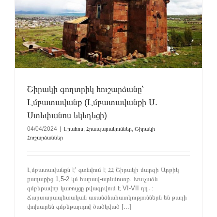
Շիրակի գողտրիկ հուշարձանը՝
Լմբատավանք (Լմբատավանքի Ս.
Ստեփանոս եկեղեցի)
04/04/2024
|
Լրահոս
,
Հրապարակումներ
,
Շիրակի
Հուշարձաններ
Լմբատավանքն է՝ գտնվում է ՀՀ Շիրակի մարզի Արթիկ
քաղաքից 1,5-2 կմ հարավ-արևմուտք: Խաչաձև
գմբեթավոր կառույցը թվագրվում է VI-VII դդ․:
Ճարտարապետական առանձնահատկություններն են թաղի
փոխարեն գմբեթարդով ծածկված [...]