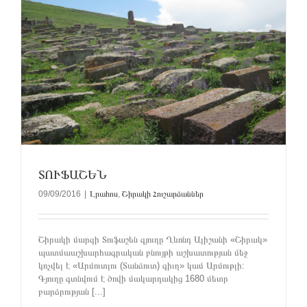
ՏՈՒՖԱՇԵՆ
09/09/2016
|
Լրահոս
,
Շիրակի Հուշարձաններ
Շիրակի մարզի Տուֆաշեն գյուղը Ղևոնդ Ալիշանի «Շիրակ»
պատմաաշխարհագրական բնույթի աշխատության մեջ
կոչվել է «Արմուտլու (Տանձուտ) գիւղ» կամ Արմութլի:
Գյուղը գտնվում է ծովի մակարդակից 1680 մետր
բարձրության [...]