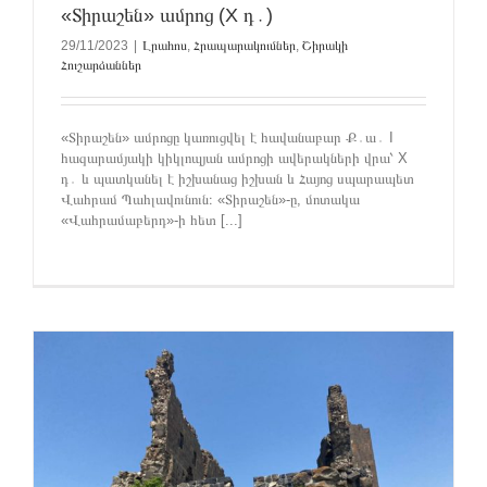
«Տիրաշեն» ամրոց (X դ․)
29/11/2023
|
Լրահոս
,
Հրապարակումներ
,
Շիրակի
Հուշարձաններ
«Տիրաշեն» ամրոցը կառուցվել է հավանաբար Ք․ա․ I
հազարամյակի կիկլոպյան ամրոցի ավերակների վրա՝ X
դ․ և պատկանել է իշխանաց իշխան և Հայոց սպարապետ
Վահրամ Պահլավունուն։ «Տիրաշեն»-ը, մոտակա
«Վահրամաբերդ»-ի հետ [...]