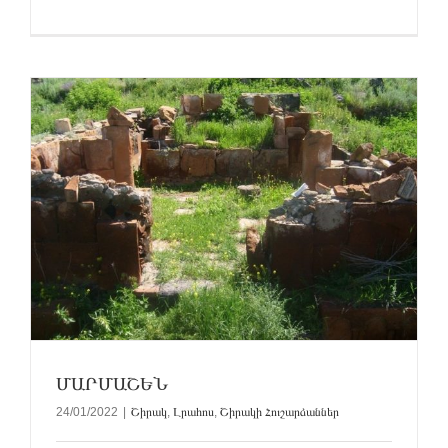
ՄԱՐՄԱՇԵՆ
24/01/2022
|
Շիրակ
,
Լրահոս
,
Շիրակի Հուշարձաններ