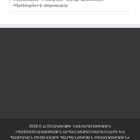
«Արմենպրես»-ի անդրադարձը
2018 © ՀՀ ՄՇԱԿՈՒՅԹԻ ՆԱԽԱՐԱՐՈՒԹՅՈՒՆ
«ՊԱՏՄԱՄՇԱԿՈՒԹԱՅԻՆ ԱՐԳԵԼՈՑ-ԹԱՆԳԱՐԱՆՆԵՐԻ ԵՎ
ՊԱՏՄԱԿԱՆ ՄԻՋԱՎԱՅՐԻ ՊԱՀՊԱՆՈՒԹՅԱՆ ԾԱՌԱՅՈՒԹՅՈՒՆ»