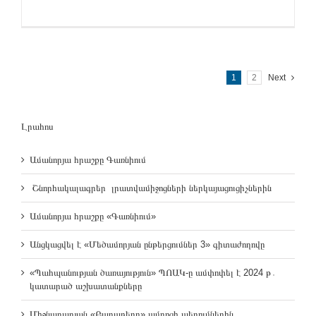
1
2
Next
Լրահոս
Ամանորյա հրաշքը Գառնիում
Շնորհակալագրեր լրատվամիջոցների ներկայացուցիչներին
Ամանորյա հրաշքը «Գառնիում»
Անցկացվել է «Մեծամորյան ընթերցումներ 3» գիտաժողովը
«Պահպանության ծառայություն» ՊՈԱԿ-ը ամփոփել է 2024 թ․
կատարած աշխատանքները
Միջնադարյան «Բաղաբերդ» ամրոցի պեղումներին