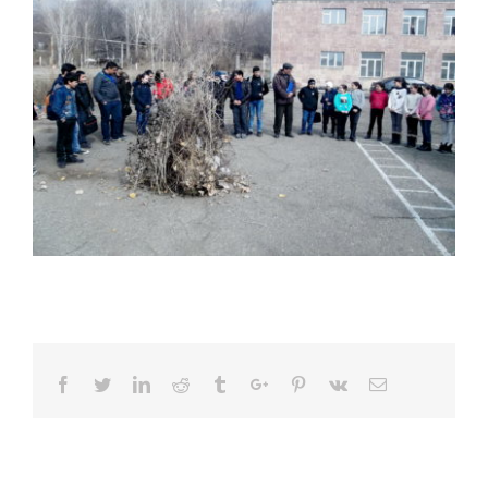
Facebook
Twitter
Linkedin
Reddit
Tumblr
Google+
Pinterest
Vk
Email