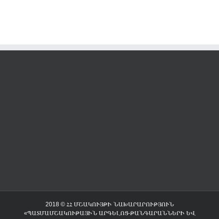
2018 © ՀՀ ՄՇԱԿՈՒՅԹԻ ՆԱԽԱՐԱՐՈՒԹՅՈՒՆ
«ՊԱՏՄԱՄՇԱԿՈՒԹԱՅԻՆ ԱՐԳԵԼՈՑ-ԹԱՆԳԱՐԱՆՆԵՐԻ ԵՎ