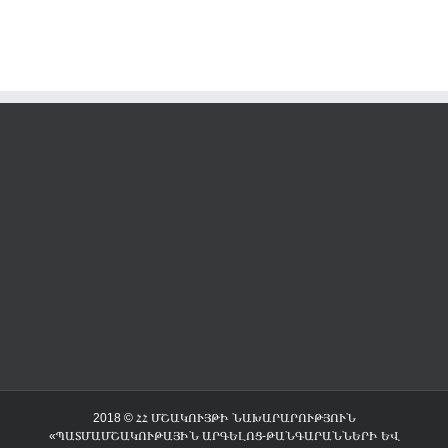
2018 © ՀՀ ՄՇԱԿՈՒՅԹԻ ՆԱԽԱՐԱՐՈՒԹՅՈՒՆ
«ՊԱՏՄԱՄՇԱԿՈՒԹԱՅԻՆ ԱՐԳԵԼՈՑ-ԹԱՆԳԱՐԱՆՆԵՐԻ ԵՎ