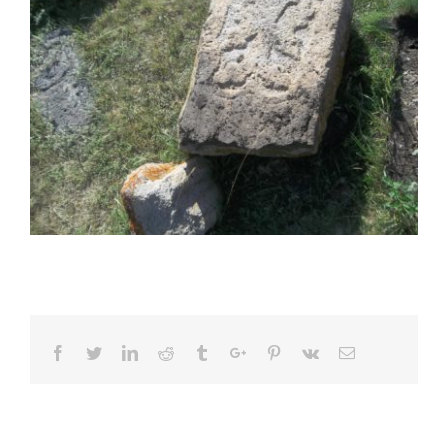
Facebook
Twitter
Linkedin
Reddit
Tumblr
Google+
Pinterest
Vk
Email