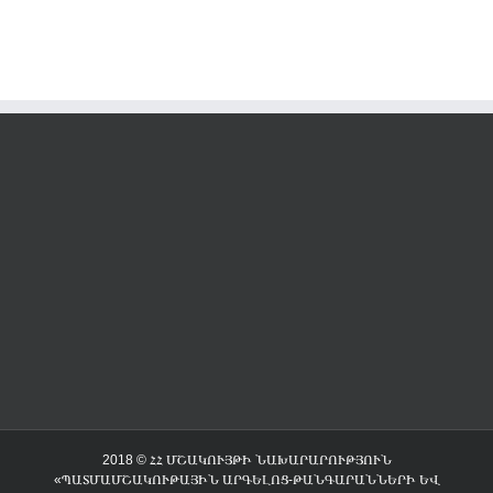
2018 © ՀՀ ՄՇԱԿՈՒՅԹԻ ՆԱԽԱՐԱՐՈՒԹՅՈՒՆ
«ՊԱՏՄԱՄՇԱԿՈՒԹԱՅԻՆ ԱՐԳԵԼՈՑ-ԹԱՆԳԱՐԱՆՆԵՐԻ ԵՎ