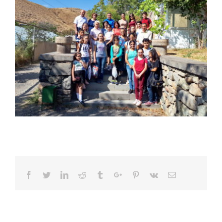
Facebook
Twitter
Linkedin
Reddit
Tumblr
Google+
Pinterest
Vk
Email