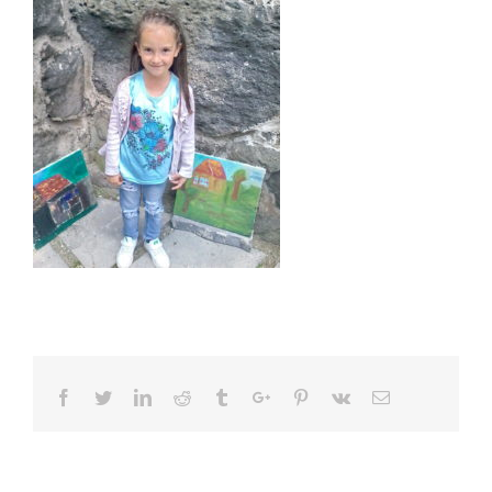
Facebook
Twitter
Linkedin
Reddit
Tumblr
Google+
Pinterest
Vk
Email