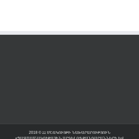
2018 © ՀՀ ՄՇԱԿՈՒՅԹԻ ՆԱԽԱՐԱՐՈՒԹՅՈՒՆ
«ՊԱՏՄԱՄՇԱԿՈՒԹԱՅԻՆ ԱՐԳԵԼՈՑ-ԹԱՆԳԱՐԱՆՆԵՐԻ ԵՎ