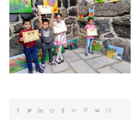
Facebook
Twitter
Linkedin
Reddit
Tumblr
Google+
Pinterest
Vk
Email