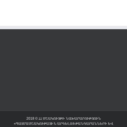
2018 © ՀՀ ՄՇԱԿՈՒՅԹԻ ՆԱԽԱՐԱՐՈՒԹՅՈՒՆ
«ՊԱՏՄԱՄՇԱԿՈՒԹԱՅԻՆ ԱՐԳԵԼՈՑ-ԹԱՆԳԱՐԱՆՆԵՐԻ ԵՎ