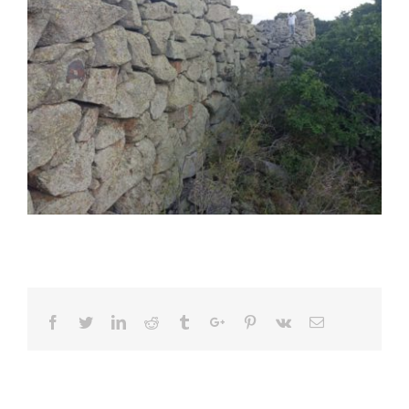
Facebook
Twitter
Linkedin
Reddit
Tumblr
Google+
Pinterest
Vk
Email