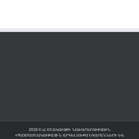
2018 © ՀՀ ՄՇԱԿՈՒՅԹԻ ՆԱԽԱՐԱՐՈՒԹՅՈՒՆ
«ՊԱՏՄԱՄՇԱԿՈՒԹԱՅԻՆ ԱՐԳԵԼՈՑ-ԹԱՆԳԱՐԱՆՆԵՐԻ ԵՎ