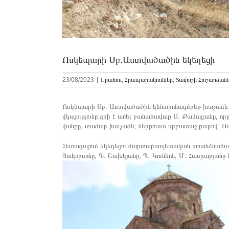
Ոսկեպարի Սբ.Աստվածածին եկեղեցի
23/08/2023
|
Լրահոս
,
Հրապարակումներ
,
Տավուշի Հուշարձան
Ոսկեպարի Սբ. Աստվածածին կենտրոնագմբեթ խաչաձև եկե
վկայությունը գրի է առել բանահավաք Ս. Քամալյանը, որը
վանքը, տաճար խաչաձև, ներքուստ սրբատաշ քարով. Ու
Հետագայում եկեղեցու ճարտարապետական առանձնահատկու
Յակոբսոնը, Գ. Շախկյանը, Պ. Կունեոն, Մ. Հասրաթյանը