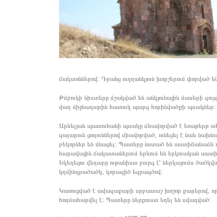
ճակտոններով: Դրանց ուղղանկյուն խորշերում փորված ե
Թմբուկի նիստերը մշակված են անկյունային մասերի զո
վաղ միջնադարին հատուկ պարզ հորինվածքի պսակներ:
Արևելյան պատուհանի պսակը ձևավորված է եռաթերթ տե
գալարուն ցողուններով միավորված, ունեցել է նաև նախն
բեկորներ են մնացել: Պատերը նստած են աստիճանաձև 
հարավային ճակատաներում երևում են երկուական աստիճ
Եկեղեցու վեղարը ութանիստ բուրգ է՝ ներկայումս ծածկվ
կղմինդրածածկ, կորագիծ եզրագծով:
Կառուցված է ավազաքարի սրբատաշ խոշոր քարերով, որ
հողմահարվել է: Պատերը ներքուստ եղել են սվաղված: