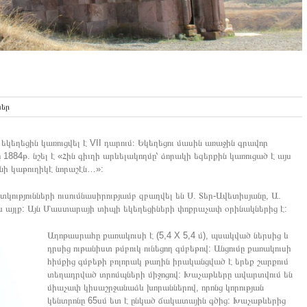
ներ
ղեցին կառուցվել է VII դարում։ Եկեղեցու մասին առաջին գրավոր
 1884թ. նշել է «Հին գիւղի արևելակողմը՝ ձորակի եզերքին կառուցած է այս
նի կաթուղիկէ նորաշէն…»:
թյունների ուսումնասիրությամբ զբաղվել են Ս. Տեր-Ավետիսյանը, Ա.
 և այլք: Այն Մաստարայի տիպի եկեղեցիների փոքրաչափ օրինակներից է:
Աղոթասրահը քառակուսի է (5,4 X 5,4 մ), պսակված ներսից և
դրսից ութանիստ թմբուկ ունեցող գմբեթով: Անցումը քառակուսի
հիմքից գմբեթի բոլորակ թաղին իրականցված է երեք շարքում
տեղադրված տրոմպների միջոցով: Խաչաթևերը ավարտվում են
միաչափ կիսաշրջանաձև խորաններով, որոնց կորության
կենտրոնը 65սմ ետ է ընկած ճակատային գծից: Խաչաթևերից