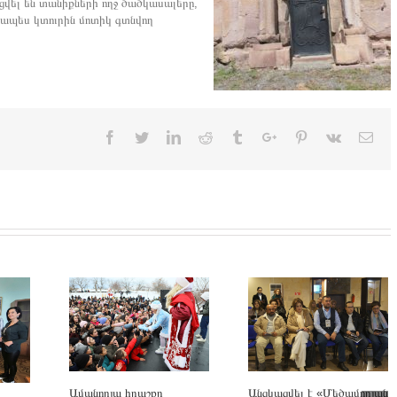
ացվել են տանիքների ողջ ծածկասալերը,
ապես կտուրին մոտիկ գտնվող
Facebook
Twitter
Linkedin
Reddit
Tumblr
Google+
Pinterest
Vk
Ema
Անցկացվել է «Մեծամորյան
Ամանորյա հրաշքը