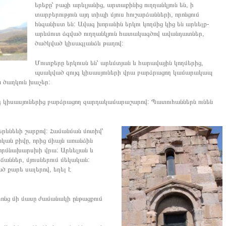
երեքը՝ բացի արևլյանից, արտաքինից ուղղանկյուն են, ի
տարբերություն այդ տիպի մյուս հուշարձանների, որոնցում
հնգանիստ են: Ավագ խորանին երկու կողմից կից են արևելք-
արևմուտ ձգված ուղղանկյուն հատակագծով ավանդատներ,
ծածկված կիսագլանձև թաղով:
Մուտքերը երկուսն են՝ արևմտյան և հարավային կողմերից,
պսակված զույգ կիսասյուների վրա բարձրացող կամարակապ
ն ծաղկուն խաչեր:
ւյգ կիսասյուներից բարձրացող զարդակամարաշարով: Պատուհաններն ունեն
րևնեևի շարքով: Համանման մոտիվ՝
ական քիվը, որից միայն առանձին
որմնախարսխի վրա: Արևելյան և
աններ, մյուսներում մեկական:
ած քարե սալերով, եղել է
ոնց մի մասը ժամանակի ընթացքում