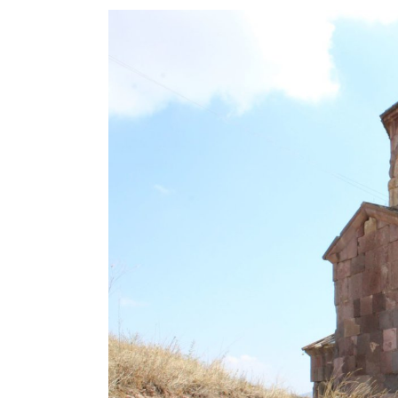
View
Larger
Image