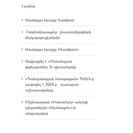
Լրահոս
Ամանորյա հրաշքը Գառնիում
Շնորհակալագրեր լրատվամիջոցների
ներկայացուցիչներին
Ամանորյա հրաշքը «Գառնիում»
Անցկացվել է «Մեծամորյան
ընթերցումներ 3» գիտաժողովը
«Պահպանության ծառայություն» ՊՈԱԿ-ը
ամփոփել է 2024 թ․ կատարած
աշխատանքները
Միջնադարյան «Բաղաբերդ» ամրոցի
պեղումներին «Արմենպրես»-ի
անդրադարձը