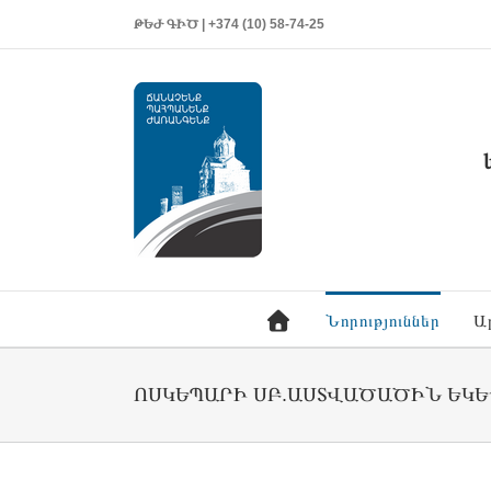
ԹԵԺ ԳԻԾ | +374 (10) 58-74-25
Նորություններ
Ա
ՈՍԿԵՊԱՐԻ ՍԲ.ԱՍՏՎԱԾԱԾԻՆ ԵԿԵ