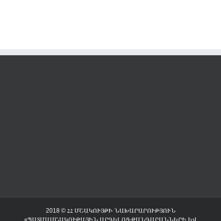
2018 © ՀՀ ՄՇԱԿՈՒՅԹԻ ՆԱԽԱՐԱՐՈՒԹՅՈՒՆ
«ՊԱՏՄԱՄՇԱԿՈՒԹԱՅԻՆ ԱՐԳԵԼՈՑ-ԹԱՆԳԱՐԱՆՆԵՐԻ ԵՎ