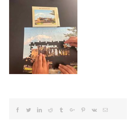
Facebook
Twitter
Linkedin
Reddit
Tumblr
Google+
Pinterest
Vk
Email