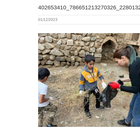
402653410_786651213270326_228013
01/12/2023