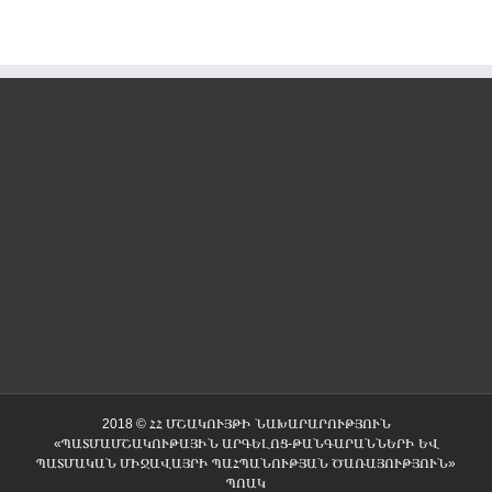
2018 © ՀՀ ՄՇԱԿՈՒՅԹԻ ՆԱԽԱՐԱՐՈՒԹՅՈՒՆ
«ՊԱՏՄԱՄՇԱԿՈՒԹԱՅԻՆ ԱՐԳԵԼՈՑ-ԹԱՆԳԱՐԱՆՆԵՐԻ ԵՎ
ՊԱՏՄԱԿԱՆ ՄԻՋԱՎԱՅՐԻ ՊԱՀՊԱՆՈՒԹՅԱՆ ԾԱՌԱՅՈՒԹՅՈՒՆ»
ՊՈԱԿ