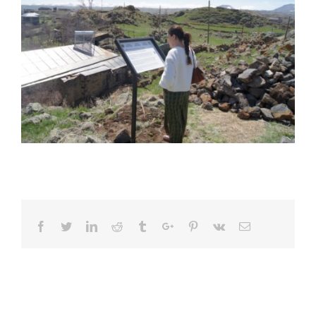
Facebook
Twitter
Linkedin
Reddit
Tumblr
Google+
Pinterest
Vk
Email