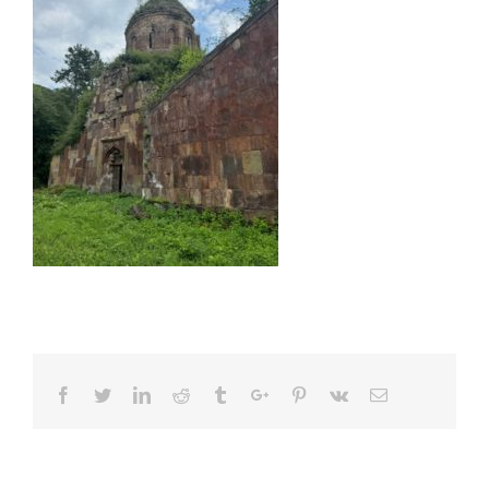
Facebook
Twitter
Linkedin
Reddit
Tumblr
Google+
Pinterest
Vk
Email