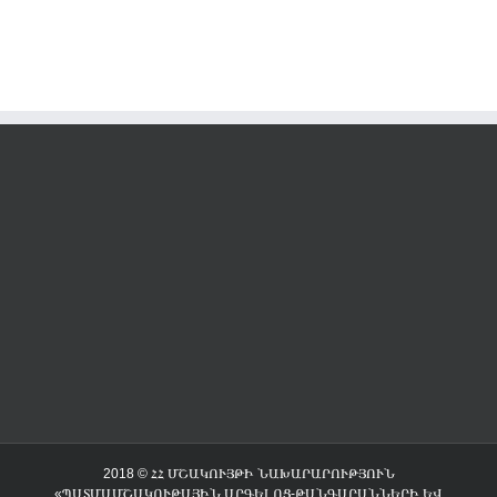
2018 © ՀՀ ՄՇԱԿՈՒՅԹԻ ՆԱԽԱՐԱՐՈՒԹՅՈՒՆ
«ՊԱՏՄԱՄՇԱԿՈՒԹԱՅԻՆ ԱՐԳԵԼՈՑ-ԹԱՆԳԱՐԱՆՆԵՐԻ ԵՎ