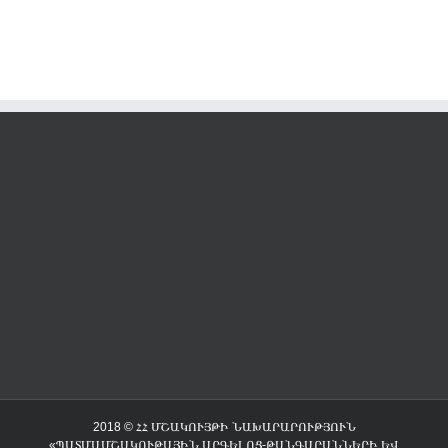
2018 © ՀՀ ՄՇԱԿՈՒՅԹԻ ՆԱԽԱՐԱՐՈՒԹՅՈՒՆ
«ՊԱՏՄԱՄՇԱԿՈՒԹԱՅԻՆ ԱՐԳԵԼՈՑ-ԹԱՆԳԱՐԱՆՆԵՐԻ ԵՎ