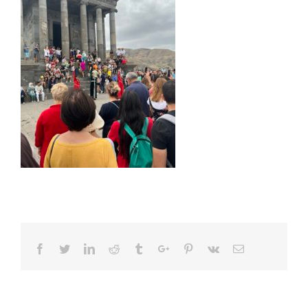
Facebook
Twitter
Linkedin
Reddit
Tumblr
Google+
Pinterest
Vk
Email