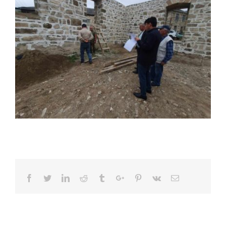
Facebook
Twitter
Linkedin
Reddit
Tumblr
Google+
Pinterest
Vk
Email