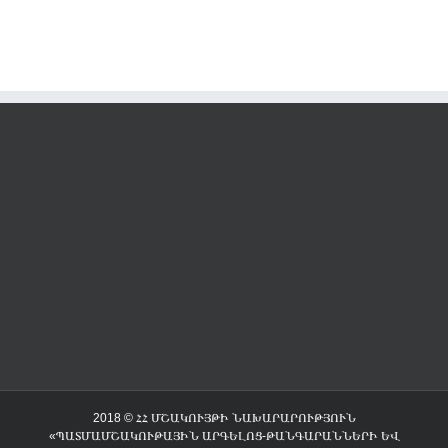
2018 © ՀՀ ՄՇԱԿՈՒՅԹԻ ՆԱԽԱՐԱՐՈՒԹՅՈՒՆ
«ՊԱՏՄԱՄՇԱԿՈՒԹԱՅԻՆ ԱՐԳԵԼՈՑ-ԹԱՆԳԱՐԱՆՆԵՐԻ ԵՎ