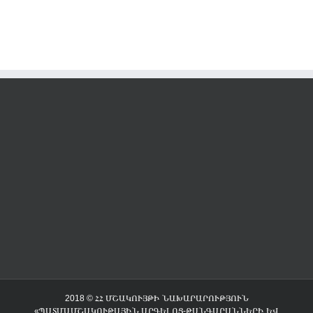
2018 © ՀՀ ՄՇԱԿՈՒՅԹԻ ՆԱԽԱՐԱՐՈՒԹՅՈՒՆ
«ՊԱՏՄԱՄՇԱԿՈՒԹԱՅԻՆ ԱՐԳԵԼՈՑ-ԹԱՆԳԱՐԱՆՆԵՐԻ ԵՎ