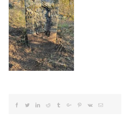
Facebook
Twitter
Linkedin
Reddit
Tumblr
Google+
Pinterest
Vk
Email