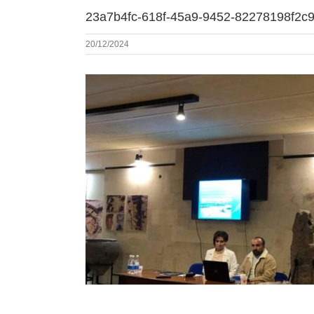
23a7b4fc-618f-45a9-9452-82278198f2c
20/12/2024