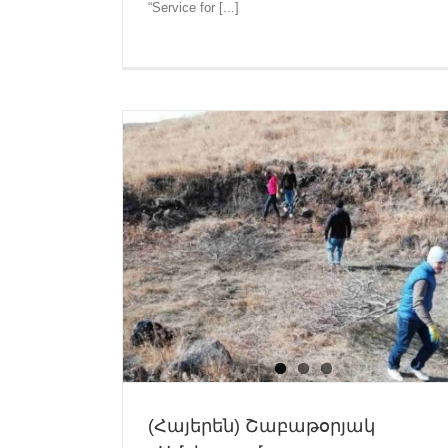
Heritage of the Armenian Highland”
“Service for [...]
Recent News
բերդ ամրոց»
գելոցի
(Հայերեն) Շաբաթօրյակ