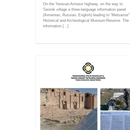
On the Yerevan-Armavir highway, on the way to
Taronik village a three-language information panel
(Armenian, Russian, English) leading to “Metsamor”
Historical and Archeological Museum-Reserve. The
Strengthening, renovating, and reinforcing t
information [...]
cathedral of Church Katoghike in the town 
(Aragatsotn region) started
Recent News
ies of Yereruyk
nserai