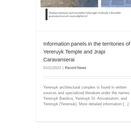
Information panels in the territories of
Yereruyk Temple and Jrapi
Caravanserai
02/11/2022
|
Recent News
Yereruyk architectural complex is found in written
sources and specialized literature under the names 
Yereruyk Basilica, Yereruyk St. Atsvatsatsin, and
Yereruyk (Yererouk). More detailed information [...]
A History lesson at “Berd” Historical and C
Reserve
Recent News