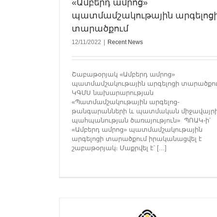
«Ամբերդ ամրոց»
պատմամշակութային արգելոց
տարածքում
12/11/2022
|
Recent News
Շաբաթօրյակ «Ամբերդ ամրոց»
պատմամշակութային արգելոցի տարածքո
ԿԳՄՍ նախարարության
A white cross-stone (khachkar), a tandoo
«Պատմամշակութային արգելոց-
tonir) a millstone: finds in the territory of
թանգարանների և պատմական միջավայր
Fortress telling about the life and lifestyle 
պահպանության ծառայություն» ՊՈԱԿ-ի՝
Recent News
«Ամբերդ ամրոց» պատմամշակութային
արգելոցի տարածքում իրականացվել է
շաբաթօրյակ։ Մաքրվել է՝ [...]