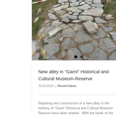
New alley in “Garni” Historical and
Cultural Museum-Reserve
22/11/2022
|
Recent News
The Chariot Complex of The Kura-Araxes In
Repairing and construction of a new alley in the
in the Late Bronze Age from the Internat
territory of “Garni” Historical and Cultural Museum-
Conference Entitled “The Historical and C
Reserve have been started. With the funds of the