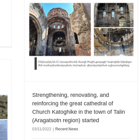
he great
of Talin
Strengthening, renovating, and
reinforcing the great cathedral of
Church Katoghike in the town of Talin
(Aragatsotn region) started
03/11/2022
|
Recent News