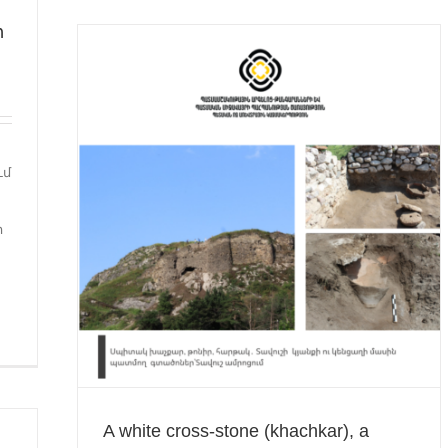
ի
ւմ
r (Arm.
 Tavush
ի
in Tavush
A white cross-stone (khachkar), a