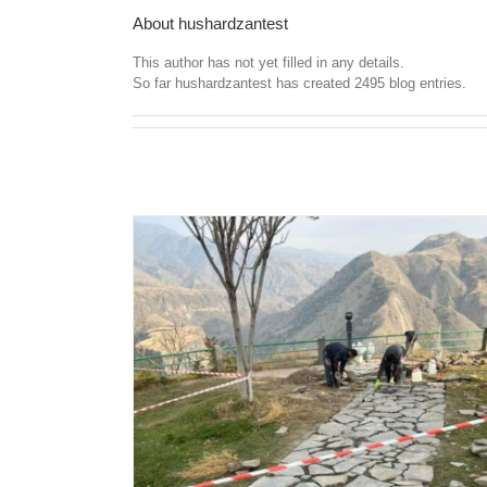
About
hushardzantest
This author has not yet filled in any details.
So far hushardzantest has created 2495 blog entries.
“Old Metsamor: Armenian-Polish discove
Recent News
 Cultural Museum-