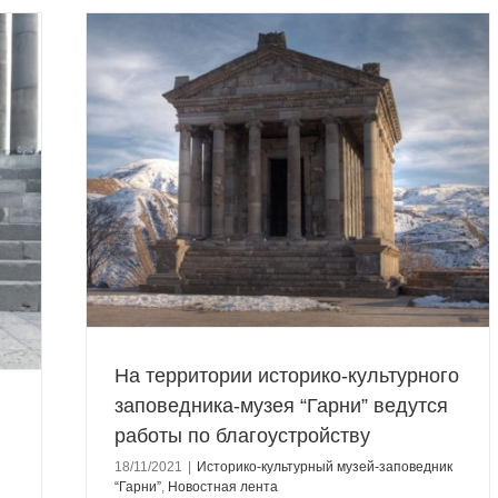
го
оты по
Гарни”
На территории историко-культурного
заповедника-музея “Гарни” ведутся
работы по благоустройству
18/11/2021
|
Историко-культурный музей-заповедник
“Гарни”
,
Новостная лента