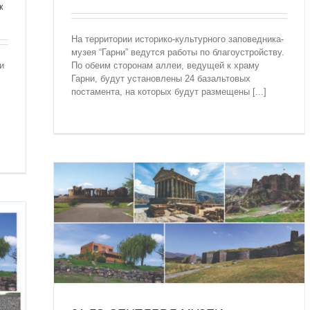
к
На территории историко-культурного заповедника-
музея “Гарни” ведутся работы по благоустройству.
и
По обеим сторонам аллеи, ведущей к храму
Гарни, будут установлены 24 базальтовых
постамента, на которых будут размещены [...]
И БУДУТ
Гарни”
вартноц”
ородище
музей-
нта