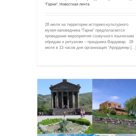
“Гарни”
,
Новостная лента
28 июля на территории историко-культурного
музея-заповедника “Гарни” предполагается
проведение мероприятия созвучного языческим
обрядам и ритуалам – праздника Вардавар. 28
июля в 13 часов дня организация “Арординер [...
ОБЪЯВЛЕНИЕ. ЮБИЛЕЙНЫЙ КОНЦЕ
“ГАРНИ”
Историко-культурный музей-заповедник “
Новостная лента