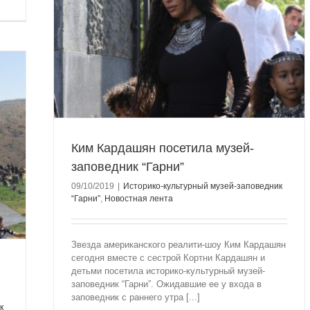
едник
Гарни”
Ким Кардашян посетила музей-
заповедник “Гарни”
09/10/2019
|
Историко-культурный музей-заповедник
“Гарни”
,
Новостная лента
Звезда американского реалити-шоу Ким Кардашян
сегодня вместе с сестрой Кортни Кардашян и
детьми посетила историко-культурный музей-
заповедник “Гарни”. Ожидавшие ее у входа в
заповедник с раннего утра [...]
к