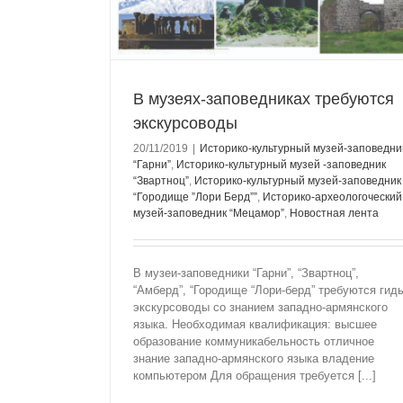
ческий музей-
тная лента
В музеях-заповедниках требуются
экскурсоводы
20/11/2019
|
Историко-культурный музей-заповедни
“Гарни”
,
Историко-культурный музей -заповедник
“Звартноц”
,
Историко-культурный музей-заповедник
“Городище ”Лори Берд””
,
Историко-археологоческий
музей-заповедник “Мецамор”
,
Новостная лента
В музеи-заповедники “Гарни”, “Звартноц”,
“Амберд”, “Городище “Лори-берд” требуются гид
экскурсоводы со знанием западно-армянского
языка. Необходимая квалификация: высшее
образование коммуникабельность отличное
знание западно-армянского языка владение
компьютером Для обращения требуется [...]