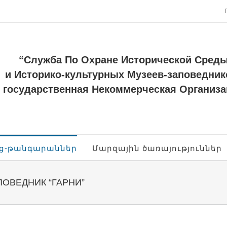
“Служба По Охране Исторической Сред
и Историко-культурных Музеев-заповедник
государственная Некоммерческая Организа
ոց-թանգարաններ
Մարզային ծառայություններ
ОВЕДНИК “ГАРНИ”