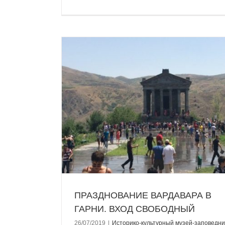
Ким Кардашян посетила музей-запов
“Гарни”
Историко-культурный музей-заповедник “
Новостная лента
ГАРНИ. ВХОД
едник “Гарни”
ПРАЗДНОВАНИЕ ВАРДАВАРА В
ГАРНИ. ВХОД СВОБОДНЫЙ
26/07/2019
|
Историко-культурный музей-заповедни