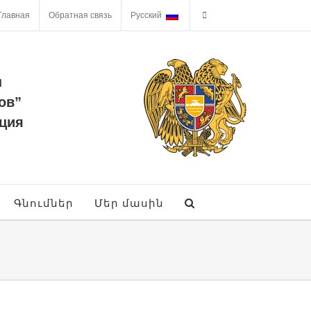
Главная
Обратная связь
Русский
ы
ов”
ция
Գնումներ
Մեր մասին