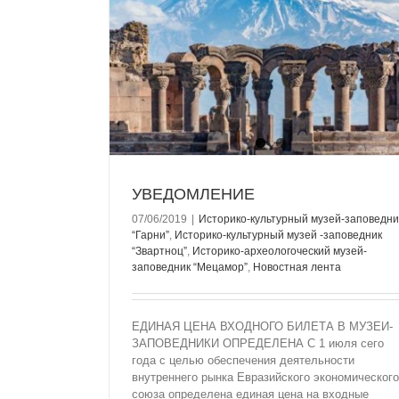
едник “Гарни”
дник “Звартноц”
й-заповедник
ента
УВЕДОМЛЕНИЕ
07/06/2019
|
Историко-культурный музей-заповедни
“Гарни”
,
Историко-культурный музей -заповедник
“Звартноц”
,
Историко-археологоческий музей-
заповедник “Мецамор”
,
Новостная лента
ЕДИНАЯ ЦЕНА ВХОДНОГО БИЛЕТА В МУЗЕИ-
ЗАПОВЕДНИКИ ОПРЕДЕЛЕНА С 1 июля сего
В ГАРНИ ОТМЕТИЛИ МЕЖДУНАРОДНЫ
года с целью обеспечения деятельности
ЗАЩИТЫ ДЕТЕЙ
внутреннего рынка Евразийского экономического
Историко-культурный музей-заповедник “
союза определена единая цена на входные
Новостная лента
Публикации