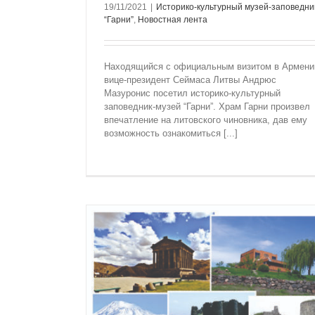
19/11/2021
|
Историко-культурный музей-заповедни
“Гарни”
,
Новостная лента
Находящийся с официальным визитом в Армени
вице-президент Сеймаса Литвы Андрюс
Мазуронис посетил историко-культурный
заповедник-музей “Гарни”. Храм Гарни произвел
впечатление на литовского чиновника, дав ему
возможность ознакомиться [...]
21-ГО СЕНТЯБРЯ МУЗЕИ-ЗАПОВЕДНИК
РАБОТАТЬ
Историко-культурный музей-заповедник “
Историко-культурный музей -заповедник “З
Историко-культурный музей-заповедник “Г
я экскурсоводы
”Лори Берд””
Историко-археологоческий 
едник “Гарни”
заповедник “Мецамор”
Новостная ле
дник “Звартноц”
дник “Городище