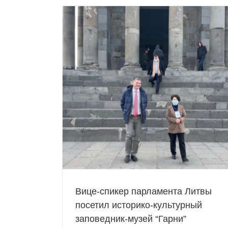
На территории историко-культурно
заповедника-музея “Гарни” ведутся раб
вы посетил
благоустройству
-музей “Гарни”
Историко-культурный музей-заповедник “
едник “Гарни”
Новостная лента
Вице-спикер парламента Литвы
посетил историко-культурный
заповедник-музей “Гарни”