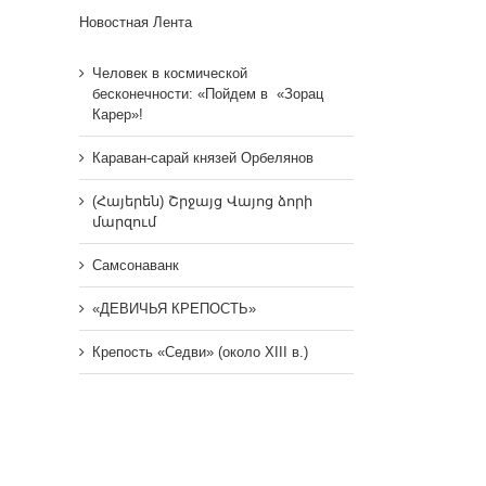
Новостная Лента
Человек в космической
бесконечности: «Пойдем в «Зорац
Карер»!
Караван-сарай князей Орбелянов
(Հայերեն) Շրջայց Վայոց ձորի
մարզում
Самсонаванк
«ДЕВИЧЬЯ КРЕПОСТЬ»
Крепость «Седви» (около XIII в.)