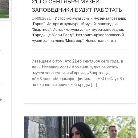
21-ГО СЕНТЯБРЯ МУЗЕИ-
ЗАПОВЕДНИКИ БУДУТ РАБОТАТЬ
14/09/2021
|
Историко-культурный музей-заповедник
“Гарни”
,
Историко-культурный музей -заповедник
“Звартноц”
,
Историко-культурный музей-заповедник
“Городище ”Лори Берд””
,
Историко-археологоческий
музей-заповедник “Мецамор”
,
Новостная лента
к
Извещаем о том, что 21-го сентября сего года, в
день Независимости Армении будут работать
музеи-заповедники «Гарни», «Звартноц»,
«Амберд», «Мецамор», филиалы ГНКО «Служба
по охране исторической среды [...]
ы-