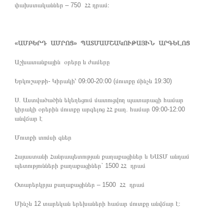
փախստականներ – 750 ՀՀ դրամ։
«ԱՄԲԵՐԴ ԱՄՐՈՑ» ՊԱՏՄԱՄՇԱԿՈՒԹԱՅԻՆ ԱՐԳԵԼՈՑ
Աշխատանքային օրերը և ժամերը
Երկուշաբթի- Կիրակի՝ 09։00-20:00 (մուտքը մինչև 19:30)
Ս. Աստվածածին եկեղեցում մատուցվող պատարագի համար
կիրակի օրերին մուտքը արգելոց ՀՀ քաղ. համար 09:00-12:00
անվճար է
Մուտքի տոմսի գներ
Հայաստանի Հանրապետության քաղաքացիներ և ԵԱՏՄ անդամ
պետությունների քաղաքացիներ` 1500 ՀՀ դրամ
Օտարերկրյա քաղաքացիներ – 1500 ՀՀ դրամ
Մինչև 12 տարեկան երեխաների համար մուտքը անվճար է։