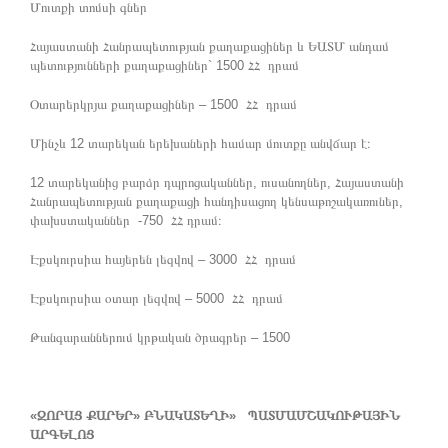
Մուտքի տոմսի գներ
Հայաստանի Հանրապետության քաղաքացիներ և ԵԱՏՄ անդամ
պետությունների քաղաքացիներ` 1500 ՀՀ դրամ
Օտարերկրյա քաղաքացիներ – 1500 ՀՀ դրամ
Մինչև 12 տարեկան երեխաների համար մուտքը անվճար է։
12 տարեկանից բարձր դպրոցականներ, ուսանողներ, Հայաստանի
Հանրապետության քաղաքացի հանդիսացող կենսաթոշակառուներ,
փախստականներ -750 ՀՀ դրամ։
Էքսկուրսիա հայերեն լեզվով – 3000 ՀՀ դրամ
Էքսկուրսիա օտար լեզվով – 5000 ՀՀ դրամ
Թանգարաններում կրթական ծրագրեր – 1500
«ԶՈՐԱՑ ՔԱՐԵՐ» ԲՆԱԿԱՏԵՂԻ» ՊԱՏՄԱՄՇԱԿՈՒԹԱՅԻՆ
ԱՐԳԵԼՈՑ