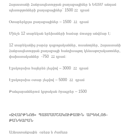
Հայաստանի Հանրապետության քաղաքացիներ և ԵԱՏՄ անդամ
պետությունների քաղաքացիներ` 1500 ՀՀ դրամ
Օտարերկրյա քաղաքացիներ – 1500 ՀՀ դրամ
Մինչև 12 տարեկան երեխաների համար մուտքը անվճար է։
12 տարեկանից բարձր դպրոցականներ, ուսանողներ, Հայաստանի
Հանրապետության քաղաքացի հանդիսացող կենսաթոշակառուներ,
փախստականներ -750 ՀՀ դրամ։
Էքսկուրսիա հայերեն լեզվով – 3000 ՀՀ դրամ
Էքսկուրսիա օտար լեզվով – 5000 ՀՀ դրամ
Թանգարաններում կրթական ծրագրեր – 1500
«ԶՎԱՐԹՆՈՑ» ՊԱՏՄԱՄՇԱԿՈՒԹԱՅԻՆ ԱՐԳԵԼՈՑ–
ԹԱՆԳԱՐԱՆ
Աշխատանքային օրերը և ժամերը