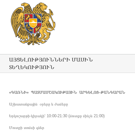
ԱՅՑԵԼՈՒԹՅՈՒՆՆԵՐԻ ՄԱՍԻՆ
ՏԵՂԵԿՈՒԹՅՈՒՆ
«ԳԱՌՆԻ» ՊԱՏՄԱՄՇԱԿՈՒԹԱՅԻՆ ԱՐԳԵԼՈՑ–ԹԱՆԳԱՐԱՆ
Աշխատանքային օրերը և ժամերը
Երկուշաբթի-կիրակի՝ 10։00-21։30 (մուտքը մինչև 21:00)
Մուտքի տոմսի գներ