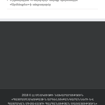
«Արմենպրես»-ի անդրադարձը
2018 © ՀՀ ՄՇԱԿՈՒՅԹԻ ՆԱԽԱՐԱՐՈՒԹՅՈՒՆ
«ՊԱՏՄԱՄՇԱԿՈՒԹԱՅԻՆ ԱՐԳԵԼՈՑ-ԹԱՆԳԱՐԱՆՆԵՐԻ ԵՎ
ՊԱՏՄԱԿԱՆ ՄԻՋԱՎԱՅՐԻ ՊԱՀՊԱՆՈՒԹՅԱՆ ԾԱՌԱՅՈՒԹՅՈՒՆ»