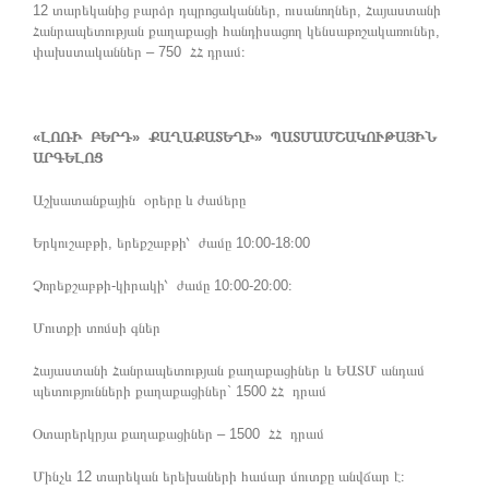
12 տարեկանից բարձր դպրոցականներ, ուսանողներ, Հայաստանի
Հանրապետության քաղաքացի հանդիսացող կենսաթոշակառուներ,
փախստականներ – 750 ՀՀ դրամ։
«ԼՈՌԻ ԲԵՐԴ» ՔԱՂԱՔԱՏԵՂԻ» ՊԱՏՄԱՄՇԱԿՈՒԹԱՅԻՆ
ԱՐԳԵԼՈՑ
Աշխատանքային օրերը և ժամերը
Երկուշաբթի, երեքշաբթի՝ ժամը 10։00-18։00
Չորեքշաբթի-կիրակի՝ ժամը 10։00-20։00։
Մուտքի տոմսի գներ
Հայաստանի Հանրապետության քաղաքացիներ և ԵԱՏՄ անդամ
պետությունների քաղաքացիներ` 1500 ՀՀ դրամ
Օտարերկրյա քաղաքացիներ – 1500 ՀՀ դրամ
Մինչև 12 տարեկան երեխաների համար մուտքը անվճար է։