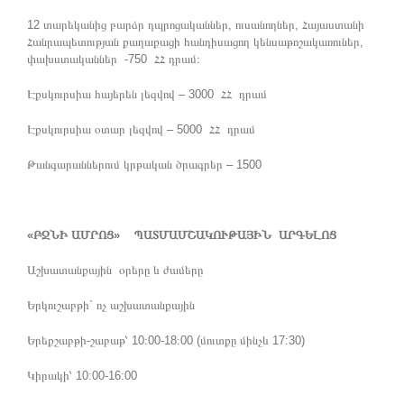
12 տարեկանից բարձր դպրոցականներ, ուսանողներ, Հայաստանի
Հանրապետության քաղաքացի հանդիսացող կենսաթոշակառուներ,
փախստականներ -750 ՀՀ դրամ։
Էքսկուրսիա հայերեն լեզվով – 3000 ՀՀ դրամ
Էքսկուրսիա օտար լեզվով – 5000 ՀՀ դրամ
Թանգարաններում կրթական ծրագրեր – 1500
«ԲՋՆԻ ԱՄՐՈՑ» ՊԱՏՄԱՄՇԱԿՈՒԹԱՅԻՆ ԱՐԳԵԼՈՑ
Աշխատանքային օրերը և ժամերը
Երկուշաբթի` ոչ աշխատանքային
Երեքշաբթի-շաբաթ՝ 10։00-18։00 (մուտքը մինչև 17:30)
Կիրակի՝ 10:00-16:00