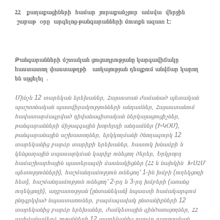
ՀՀ քաղաքացիների
համար
յուրաքանչյուր ամսվա
վերջին
շաբաթ
օրը արգելոց-թանգարանների մուտքն ազատ է։
Թանգարանների մշտական ցուցադրությանը կարգավիճակը
հաստատող փաստաթղթի առկայության դեպքում անվճար կարող
են այցելել ․
Մինչև 12 տարեկան երեխաներ, Հայաստան ժամանած պետական
պաշտոնական պատվիրակությունների անդամներ, Հայաստանում
հավատարմագրված դիվանագիտական ներկայացուցիչներ,
թանգարանների միջազգային խորհրդի անդամներ (ԻԿՕՄ),
թանգարանային աշխատողներ, երկկողմանի ծնողազուրկ 12
տարեկանից բարձր տարիքի երեխաներ, հատուկ խնամքի և
կենցաղային սպասարկման կարիք ունեցող ծերեր, Երկրորդ
համաշխարհային պատերազմի մասնակիցներ (ՀՀ և նախկին ԽՍՀՄ
պետությունների), հաշմանդամություն ունեցող՝ 1-ին խմբի (ուղեկցողի
հետ), հաշմանդամություն ունեցող՝ 2-րդ և 3-րդ խմբերի (առանց
ուղեկցողի), աղքատության (ընտանեկան) նպաստի համակարգում
ընդգրկված նպաստառուներ, բազմազավակ ընտանիքների 12
տարեկանից բարձր երեխաներ, ժամկետային զինծառայողներ, ՀՀ
սահմանամերձ շրջանների 12 տարեկանից բարձր դպրոցական