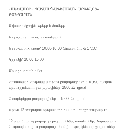
«ՄԵԾԱՄՈՐ» ՊԱՏՄԱՀՆԱԳԻՏԱԿԱՆ ԱՐԳԵԼՈՑ–
ԹԱՆԳԱՐԱՆ
Աշխատանքային օրերը և ժամերը
Երկուշաբթի` ոչ աշխատանքային
Երեքշաբթի-շաբաթ՝ 10։00-18։00 (մուտքը մինչև 17:30)
Կիրակի՝ 10:00-16:00
Մուտքի տոմսի գներ
Հայաստանի Հանրապետության քաղաքացիներ և ԵԱՏՄ անդամ
պետությունների քաղաքացիներ` 1500 ՀՀ դրամ
Օտարերկրյա քաղաքացիներ – 1500 ՀՀ դրամ
Մինչև 12 տարեկան երեխաների համար մուտքը անվճար է։
12 տարեկանից բարձր դպրոցականներ, ուսանողներ, Հայաստանի
Հանրապետության քաղաքացի հանդիսացող կենսաթոշակառուներ,