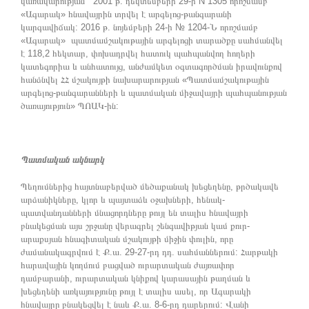
կառավարության 2001 թ. դեկտեմբերի 29-ի N 1305 որոշմամբ
«Ագարակ» հնավայրին տրվել է արգելոց-թանգարանի
կարգավիճակ: 2016 թ. նոյեմբերի 24-ի № 1204-Ն որոշմամբ
«Ագարակ» պատմամշակութային արգելոցի տարածքը սահմանվել
է 118,2 հեկտար, փոխադրվել հատուկ պահպանվող հողերի
կատեգորիա և անհատույց, անժամկետ օգտագործման իրավունքով
հանձնվել ՀՀ մշակույթի նախարարության «Պատմամշակութային
արգելոց-թանգարանների և պատմական միջավայրի պահպանության
ծառայություն» ՊՈԱԿ-ին:
Պատմական ակնարկ
Պեղումներից հայտնաբերված մեծաքանակ խեցեղենը, թրծակավե
արձանիկները, կլոր և պայտաձև օջախների, հենակ-
պատվանդանների մնացորդները թույլ են տալիս հնավայրի
բնակեցման այս շրջանը վերագրել շենգավիթյան կամ քուր-
արաքսյան հնագիտական մշակույթի միջին փուլին, որը
ժամանակագրվում է Ք.ա. 29-27-րդ դդ. սահմաններում: Հարթակի
հարավային կողմում բացված ուրարտական ժայռափոր
դամբարանի, ուրարտական կնիքով կարասային թաղման և
խեցեղենի առկայությունը թույլ է տալիս ասել, որ Ագարակի
հնավայրը բնակեցվել է նաև Ք.ա. 8-6-րդ դարերում: Վանի