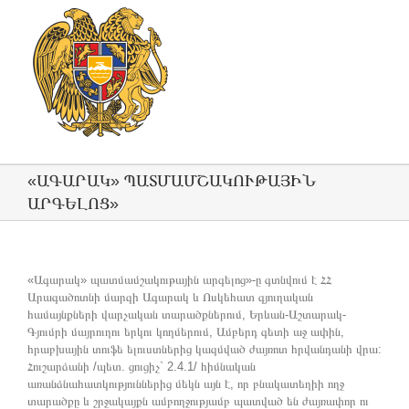
«ԱԳԱՐԱԿ» ՊԱՏՄԱՄՇԱԿՈՒԹԱՅԻՆ
ԱՐԳԵԼՈՑ»
«Ագարակ» պատմամշակութային արգելոց»-ը գտնվում է ՀՀ
Արագածոտնի մարզի Ագարակ և Ոսկեհատ գյուղական
համայնքների վարչական տարածքներում, Երևան-Աշտարակ-
Գյումրի մայրուղու երկու կողմերում, Ամբերդ գետի աջ ափին,
հրաբխային տուֆե ելուստներից կազմված ժայռոտ հրվանդանի վրա:
Հուշարձանի /պետ. ցուցիչ` 2.4.1/ հիմնական
առանձնահատկություններից մեկն այն է, որ բնակատեղիի ողջ
տարածքը և շրջակայքն ամբողջությամբ պատված են ժայռափոր ու