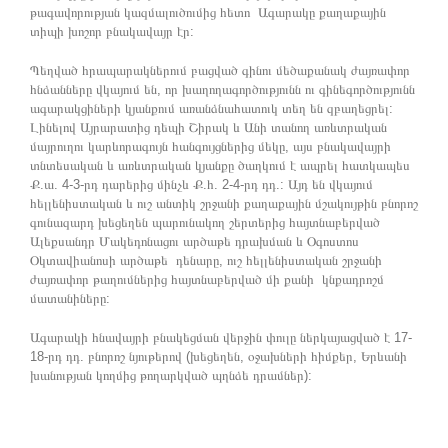
թագավորության կազմալուծումից հետո Ագարակը քաղաքային
տիպի խոշոր բնակավայր էր:
Պեղված հրապարակներում բացված գինու մեծաքանակ ժայռափոր
հնձանները վկայում են, որ խաղողագործությունն ու գինեգործությունն
ագարակցիների կյանքում առանձնահատուկ տեղ են զբաղեցրել:
Լինելով Այրարատից դեպի Շիրակ և Անի տանող առևտրական
մայրուղու կարևորագույն հանգույցներից մեկը, այս բնակավայրի
տնտեսական և առևտրական կյանքը ծաղկում է ապրել հատկապես
Ք.ա. 4-3-րդ դարերից մինչև Ք.հ. 2-4-րդ դդ.: Այդ են վկայում
հելլենիստական և ուշ անտիկ շրջանի քաղաքային մշակույթին բնորոշ
գունազարդ խեցեղեն պարունակող շերտերից հայտնաբերված
Ալեքսանդր Մակեդոնացու արծաթե դրախման և Օգոստոս
Օկտավիանոսի արծաթե դենարը, ուշ հելլենիստական շրջանի
ժայռափոր թաղումներից հայտնաբերված մի քանի կնքադրոշմ
մատանիները:
Ագարակի հնավայրի բնակեցման վերջին փուլը ներկայացված է 17-
18-րդ դդ. բնորոշ նյութերով (խեցեղեն, օջախների հիմքեր, Երևանի
խանության կողմից թողարկված պղնձե դրամներ):