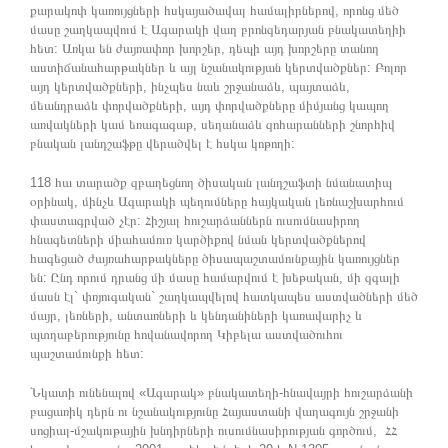
քարակոփ կառույցների հսկայածավալ համալիրներով, որոնց մեծ
մասը շաղկապվում է Ագարակի վաղ բրոնզեդարյան բնակատեղիի
հետ: Առկա են ժայռափոր խորշեր, դեպի այդ խորշերը տանող
աստիճանահարթակներ և այլ նշանակության կերտվածքներ: Բոլոր
այդ կերտվածքների, ինչպես նաև շրջանաձև, պայտաձև,
մեանդրաձև փորվածքների, այդ փորվածքները միմյանց կապող
առվակների կամ եռագագաթ, սեղանաձև զոհարանների շնորհիվ
բնական լանդշաֆթը վերածվել է հսկա կոթողի:
118 հա տարածք զբաղեցնող ծիսական լանդշաֆտի նմանատիպ
օրինակ, մինչև Ագարակի պեղումները հայկական լեռնաշխարհում
փաստագրված չէր: Հիշյալ հուշարձաններն ուսումնասիրող
հնագետների միահամուռ կարծիքով նման կերտվածքներով
հագեցած ժայռահարթակները ծիսապաշտամունքային կառույցներ
են: Ընդ որում դրանց մի մասը համարվում է խեթական, մի զգալի
մասն էլ` փռյուգական` շաղկապվելով հատկապես աստվածների մեծ
մայր, լեռների, անտառների և կենդանիների կառավարիչ և
պտղաբերությունը հովանավորող Կիբելա աստվածուհու
պաշտամունքի հետ:
Նկատի ունենալով «Ագարակ» բնակատեղի-հնավայրի հուշարձանի
բացառիկ դերն ու նշանակությունը Հայաստանի վաղագույն շրջանի
սոցիալ-մշակութային խնդիրների ուսումնասիրության գործում, ՀՀ