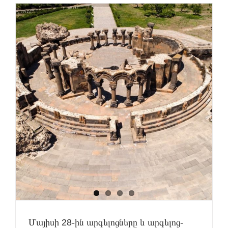
ի
Մայիսի 28-ին արգելոցները և արգելոց-