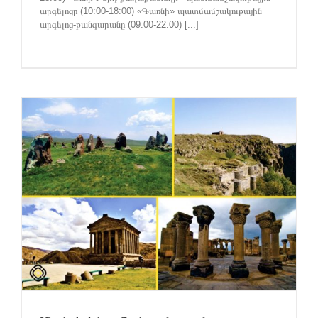
արգելոցը (10:00-18:00) «Գառնի» պատմամշակութային
արգելոց-թանգարանը (09:00-22:00) [...]
ի