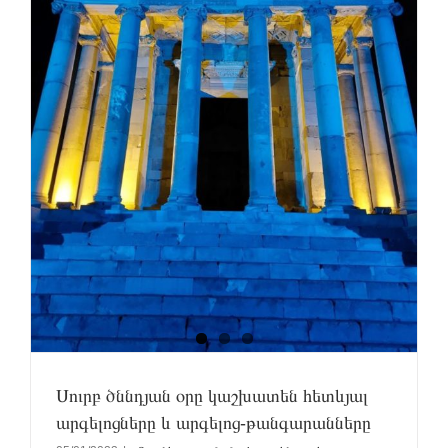
ի
Սուրբ ծննդյան օրը կաշխատեն հետևյալ
արգելոցները և արգելոց-թանգարանները