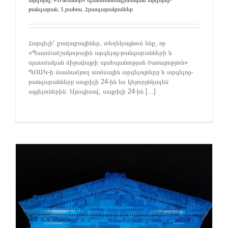
արգելոց
,
«Մեծամոր» պատմահնագիտական արգելոց-
թանգարան
,
Լրահոս
,
Հրապարակումներ
Հարգելի՛ քաղաքացիներ, տեղեկացնում ենք, որ
«Պատմամշակութային արգելոց-թանգարանների և
պատմական միջավայրի պահպանության ծառայություն»
ՊՈԱԿ-ի մասնաճյուղ տոմսային արգելոցները և արգելոց-
թանգարանները ապրիլի 24-ին ևս կհյուրընկալեն
այցելուներին: Այսպիսով, ապրիլի 24-ին [...]