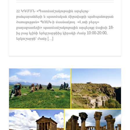
ՀՀ ԿԳՄՍՆ «Պատմամշակութային արգելոց-
թանգարանների և պատմական միջավայրի պահպանության
ծառայություն» ՊՈԱԿ-ի մասնաճյուղ «Լոռի բերդ»
քաղաքատեղի» պատմամշակութային արգելոցը մայիսի 18-
ից բաց կլինի երեքշաբթիից կիրակի ժամը 10։00-20։00,
երկուշաբթի՝ ժամը [...]
»
ի