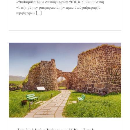
«Պահպանության ծառայություն» ՊՈԱԿ-ի մասնաճյուղ
«Լոռի բերդ» քաղաքատեղի» պատմամշակութային
արգելոցում [...]