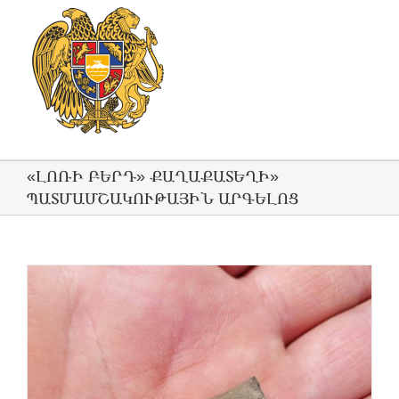
«ԼՈՌԻ ԲԵՐԴ» ՔԱՂԱՔԱՏԵՂԻ»
ՊԱՏՄԱՄՇԱԿՈՒԹԱՅԻՆ ԱՐԳԵԼՈՑ