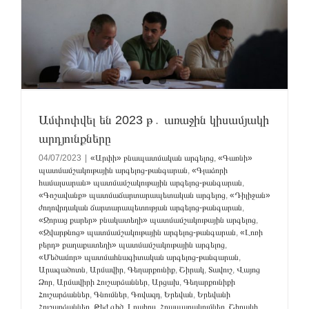
Ամփոփվել են 2023 թ․ առաջին կիսամյակի
արդյունքները
04/07/2023
|
«Արփի» բնապատմական արգելոց
,
«Գառնի»
պատմամշակութային արգելոց-թանգարան
,
«Գլաձորի
համալսարան» պատմամշակութային արգելոց-թանգարան
,
«Գոշավանք» պատմաճարտարապետական արգելոց
,
«Դիլիջան»
ժողովրդական ճարտարապետության արգելոց-թանգարան
,
«Զորաց քարեր» բնակատեղի» պատմամշակութային արգելոց
,
«Զվարթնոց» պատմամշակութային արգելոց-թանգարան
,
«Լոռի
բերդ» քաղաքատեղի» պատմամշակութային արգելոց
,
«Մեծամոր» պատմահնագիտական արգելոց-թանգարան
,
Արագածոտն
,
Արմավիր
,
Գեղարքունիք
,
Շիրակ
,
Տավուշ
,
Վայոց
Ձոր
,
Արմավիրի Հուշարձաններ
,
Արցախ
,
Գեղարքունիքի
Հուշարձաններ
,
Գնումներ
,
Գովազդ
,
Երեվան
,
Երեվանի
Հուշարձաններ
,
Թեժ գիծ
,
Լրահոս
,
Հրապարակումներ
,
Շիրակի