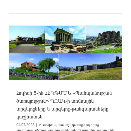
ի
Հուլիսի 5-ին ՀՀ ԿԳՄՍՆ «Պահպանության
ծառայություն» ՊՈԱԿ-ի տոմսային
արգելոցները և արգելոց-թանգարանները
կաշխատեն
04/07/2023
|
«Գառնի» պատմամշակութային արգելոց-
թանգարան
,
«Զորաց քարեր» բնակատեղի» պատմամշակութային