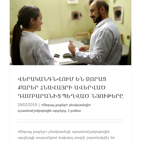
ՎԵՐԱԿԱՆԳՆՎՈՒՄ ԵՆ ԶՈՐԱՑ
ՔԱՐԵՐ ՀՆԱՎԱՅՐԻ ԱՎԵՐՎԱԾ
ԴԱՄԲԱՐԱՆԻՑ ՊԵՂՎԱԾ ՆՅՈՒԹԵՐԸ
28/02/2019
|
«Զորաց քարեր» բնակատեղի»
պատմամշակութային արգելոց
,
Լրահոս
«Զորաց քարեր» բնակատեղի պատմամշակութային
արգելոցի տարածքում նախորդ տարի շարունակվել են