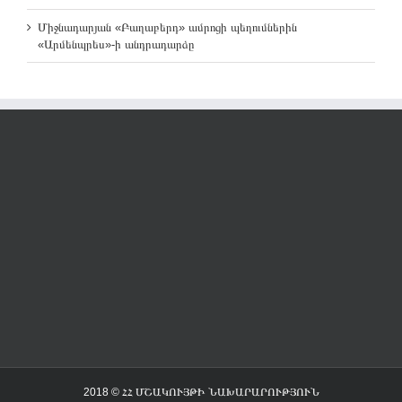
Միջնադարյան «Բաղաբերդ» ամրոցի պեղումներին
«Արմենպրես»-ի անդրադարձը
2018 © ՀՀ ՄՇԱԿՈՒՅԹԻ ՆԱԽԱՐԱՐՈՒԹՅՈՒՆ