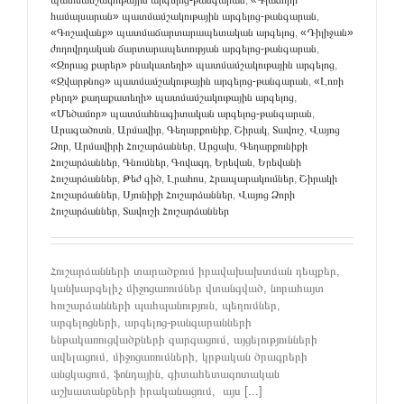
համալսարան» պատմամշակութային արգելոց-թանգարան
,
«Գոշավանք» պատմաճարտարապետական արգելոց
,
«Դիլիջան»
ժողովրդական ճարտարապետության արգելոց-թանգարան
,
«Զորաց քարեր» բնակատեղի» պատմամշակութային արգելոց
,
«Զվարթնոց» պատմամշակութային արգելոց-թանգարան
,
«Լոռի
բերդ» քաղաքատեղի» պատմամշակութային արգելոց
,
«Մեծամոր» պատմահնագիտական արգելոց-թանգարան
,
Արագածոտն
,
Արմավիր
,
Գեղարքունիք
,
Շիրակ
,
Տավուշ
,
Վայոց
Ձոր
,
Արմավիրի Հուշարձաններ
,
Արցախ
,
Գեղարքունիքի
Հուշարձաններ
,
Գնումներ
,
Գովազդ
,
Երեվան
,
Երեվանի
Հուշարձաններ
,
Թեժ գիծ
,
Լրահոս
,
Հրապարակումներ
,
Շիրակի
Հուշարձաններ
,
Սյունիքի Հուշարձաններ
,
Վայոց Ձորի
Հուշարձաններ
,
Տավուշի Հուշարձաններ
Հուշարձանների տարածքում իրավախախտման դեպքեր,
կանխարգելիչ միջոցառումներ վտանգված, նորահայտ
հուշարձանների պահպանություն, պեղումներ,
արգելոցների, արգելոց-թանգարանների
ենթակառուցվածքների զարգացում, այցելությունների
ավելացում, միջոցառումների, կրթական ծրագրերի
անցկացում, ֆոնդային, գիտահետազոտական
աշխատանքների իրականացում, այս [...]