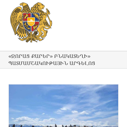
«ԶՈՐԱՑ ՔԱՐԵՐ» ԲՆԱԿԱՏԵՂԻ»
ՊԱՏՄԱՄՇԱԿՈՒԹԱՅԻՆ ԱՐԳԵԼՈՑ
մ