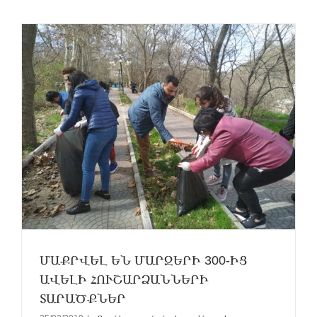
ի
ՄԱՔՐՎԵԼ ԵՆ ՄԱՐԶԵՐԻ 300-ԻՑ
ԱՎԵԼԻ ՀՈՒՇԱՐՁԱՆՆԵՐԻ
ՏԱՐԱԾՔՆԵՐ