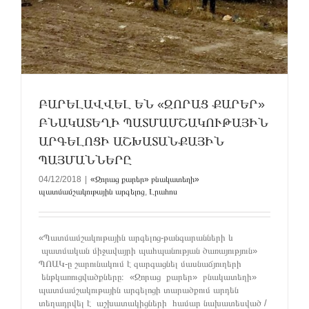
ԲԱՐԵԼԱՎՎԵԼ ԵՆ «ԶՈՐԱՑ ՔԱՐԵՐ»
ԲՆԱԿԱՏԵՂԻ ՊԱՏՄԱՄՇԱԿՈՒԹԱՅԻՆ
ԱՐԳԵԼՈՑԻ ԱՇԽԱՏԱՆՔԱՅԻՆ
ՊԱՅՄԱՆՆԵՐԸ
04/12/2018
|
«Զորաց քարեր» բնակատեղի»
պատմամշակութային արգելոց
,
Լրահոս
«Պատմամշակութային արգելոց-թանգարանների և
պատմական միջավայրի պահպանության ծառայություն»
ՊՈԱԿ-ը շարունակում է զարգացնել մասնաճյուղերի
ենթկառուցվածքները։ «Զորաց քարեր» բնակատեղի»
պատմամշակութային արգելոցի տարածքում արդեն
տեղադրվել է աշխատակիցների համար նախատեսված /