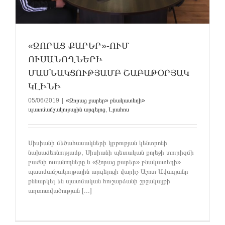
«ԶՈՐԱՑ ՔԱՐԵՐ»-ՈՒՄ
ՈՒՍԱՆՈՂՆԵՐԻ
ՄԱՍՆԱԿՑՈՒԹՅԱՄԲ ՇԱԲԱԹՕՐՅԱԿ
ԿԼԻՆԻ
05/06/2019
|
«Զորաց քարեր» բնակատեղի»
պատմամշակութային արգելոց
,
Լրահոս
Սիսիանի մեծահասակների կրթության կենտրոնի
նախաձեռնությամբ, Սիսիանի պետական քոլեջի տուրիզմի
բաժնի ուսանողները և «Զորաց քարեր» բնակատեղի»
պատմամշակույթային արգելոցի վարիչ Աշոտ Ավագյանը
քննարկել են պատմական հուշարձանի շրջակայքի
աղտոտվածության [...]