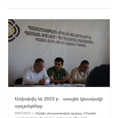
ը
Ամփոփվել են 2023 թ․ առաջին կիսամյակի
արդյունքները
04/07/2023
|
«Արփի» բնապատմական արգելոց
,
«Գառնի»
պատմամշակութային արգելոց-թանգարան
,
«Գլաձորի