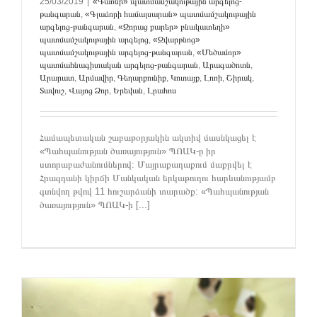
25/03/2019
|
«Գառնի» պատմամշակութային արգելոց-
թանգարան
,
«Գլաձորի համալսարան» պատմամշակութային
արգելոց-թանգարան
,
«Զորաց քարեր» բնակատեղի»
պատմամշակութային արգելոց
,
«Զվարթնոց»
պատմամշակութային արգելոց-թանգարան
,
«Մեծամոր»
պատմահնագիտական արգելոց-թանգարան
,
Արագածոտն
,
Արարատ
,
Արմավիր
,
Գեղարքունիք
,
Կոտայք
,
Լոռի
,
Շիրակ
,
Տավուշ
,
Վայոց Ձոր
,
Երեվան
,
Լրահոս
Համապետական շաբաթօրյակին ակտիվ մասնկացել է
«Պահպանության ծառայություն» ՊՈԱԿ-ը իր
ստորաբաժանումներով: Մայրաքաղաքում մաքրվել է
Հրազդանի կիրճի Մանկական երկաթուղու հարևանությամբ
գտնվող թվով 11 հուշարձանի տարածք: «Պահպանության
ծառայություն» ՊՈԱԿ-ի [...]