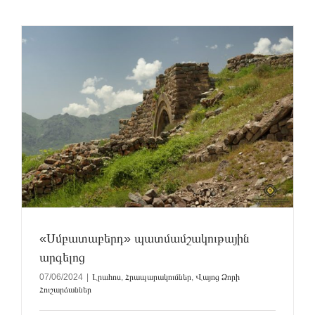
«Սմբատաբերդ» պատմամշակութային
արգելոց
07/06/2024
|
Լրահոս
,
Հրապարակումներ
,
Վայոց Ձորի
Հուշարձաններ