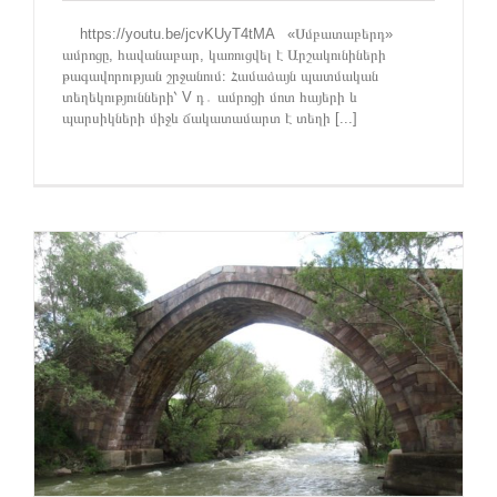
https://youtu.be/jcvKUyT4tMA «Սմբատաբերդ»
ամրոցը, հավանաբար, կառուցվել է Արշակունիների
թագավորության շրջանում։ Համաձայն պատմական
տեղեկությունների՝ V դ․ ամրոցի մոտ հայերի և
պարսիկների միջև ճակատամարտ է տեղի [...]