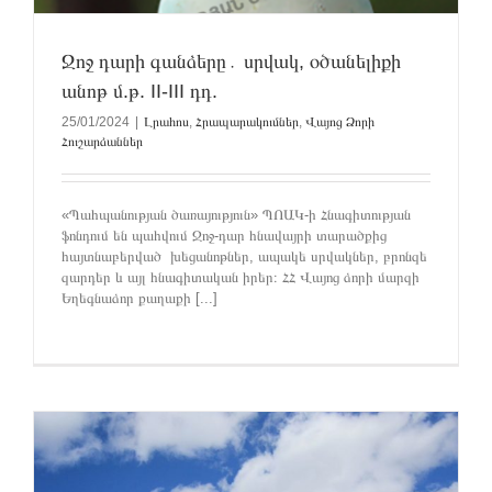
Ջոջ դարի գանձերը․ սրվակ, օծանելիքի
անոթ մ.թ. II-III դդ.
25/01/2024
|
Լրահոս
,
Հրապարակումներ
,
Վայոց Ձորի
Հուշարձաններ
«Պահպանության ծառայություն» ՊՈԱԿ-ի Հնագիտության
ֆոնդում են պահվում Ջոջ-դար հնավայրի տարածքից
հայտնաբերված խեցանոթներ, ապակե սրվակներ, բրոնզե
զարդեր և այլ հնագիտական իրեր։ ՀՀ Վայոց ձորի մարզի
Եղեգնաձոր քաղաքի [...]