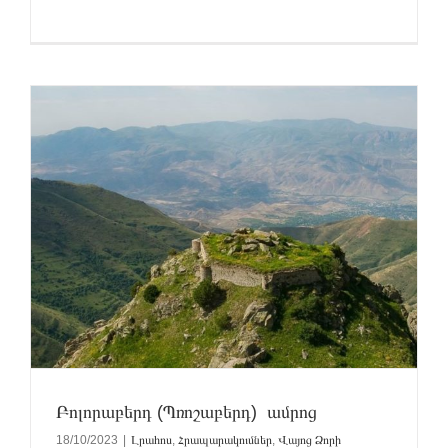
Բոլորաբերդ (Պռոշաբերդ) ամրոց
18/10/2023
|
Լրահոս
,
Հրապարակումներ
,
Վայոց Ձորի