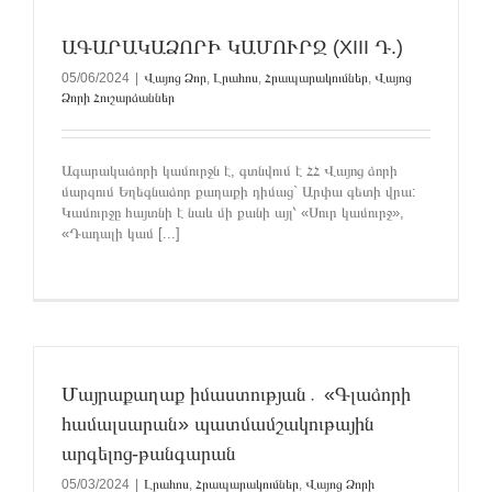
ԱԳԱՐԱԿԱՁՈՐԻ ԿԱՄՈՒՐՋ (XIII Դ.)
05/06/2024
|
Վայոց Ձոր
,
Լրահոս
,
Հրապարակումներ
,
Վայոց
Ձորի Հուշարձաններ
Ագարակաձորի կամուրջն է, գտնվում է ՀՀ Վայոց ձորի
մարզում Եղեգնաձոր քաղաքի դիմաց` Արփա գետի վրա:
Կամուրջը հայտնի է նաև մի քանի այլ՝ «Սուր կամուրջ»,
«Դադալի կամ [...]
Մայրաքաղաք իմաստության․ «Գլաձորի
համալսարան» պատմամշակութային
արգելոց-թանգարան
05/03/2024
|
Լրահոս
,
Հրապարակումներ
,
Վայոց Ձորի