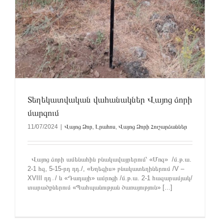
Տեղեկատվական վահանակներ Վայոց ձորի
մարզում
11/07/2024
|
Վայոց Ձոր
,
Լրահոս
,
Վայոց Ձորի Հուշարձաններ
Վայոց ձորի ամենահին բնակավայրերում՝ «Մոզ» /մ.թ.ա.
2-1 հզ, 5-15-րդ դդ./, «Եղեգիս» բնակատեղիներում /V –
XVIII դդ․/ և «Դադայի» ամրոցի /մ.թ.ա. 2-1 հազարամյակ/
տարածքներում «Պահպանության ծառայություն» [...]