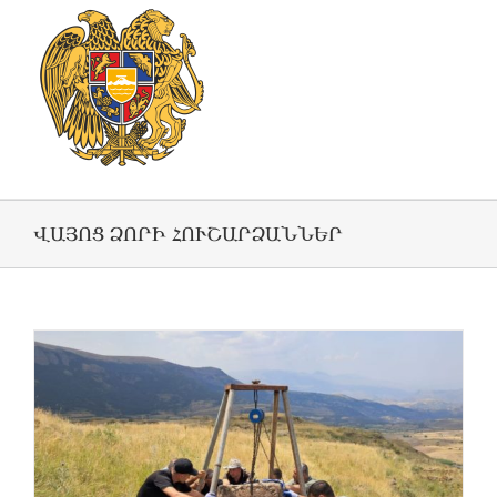
ՎԱՅՈՑ ՁՈՐԻ ՀՈՒՇԱՐՁԱՆՆԵՐ