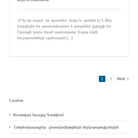
Ի՞նչ եք ուզում, որ պատմեմ, հենց էս պահին էլ և Ձեր
հարցերին եմ պատասխանում և զուգահեռ շրջայցի եմ։
Շրջայցի դուրս եկած պահապանը Վայոց ձորի
հուշարձանների պահապան [...]
1
2
Next
Լրահոս
Ամանորյա հրաշքը Գառնիում
Շնորհակալագրեր լրատվամիջոցների ներկայացուցիչներին