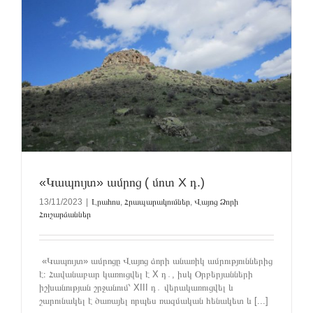
«Կապույտ» ամրոց ( մոտ X դ.)
13/11/2023
|
Լրահոս
,
Հրապարակումներ
,
Վայոց Ձորի
Հուշարձաններ
«Կապույտ» ամրոցը Վայոց ձորի անառիկ ամրություններից
է։ Հավանաբար կառուցվել է X դ․, իսկ Օրբերյանների
իշխանության շրջանում՝ XIII դ․ վերակառուցվել և
շարունակել է ծառայել որպես ռազմական հենակետ և [...]