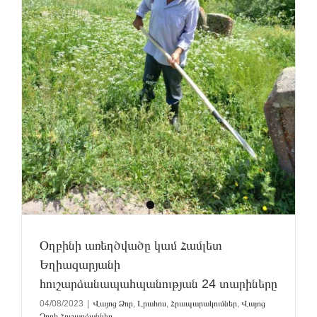
Օղբինի առեղծվածը կամ Համլետ
Եղիազարյանի
հուշարձանապահպանության 24 տարիները
04/08/2023
|
Վայոց Ձոր
,
Լրահոս
,
Հրապարակումներ
,
Վայոց
Ձորի Հուշարձաններ