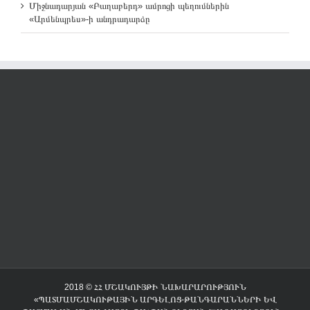
Միջնադարյան «Բաղաբերդ» ամրոցի պեղումներին
«Արմենպրես»-ի անդրադարձը
2018 © ՀՀ ՄՇԱԿՈՒՅԹԻ ՆԱԽԱՐԱՐՈՒԹՅՈՒՆ
«ՊԱՏՄԱՄՇԱԿՈՒԹԱՅԻՆ ԱՐԳԵԼՈՑ-ԹԱՆԳԱՐԱՆՆԵՐԻ ԵՎ