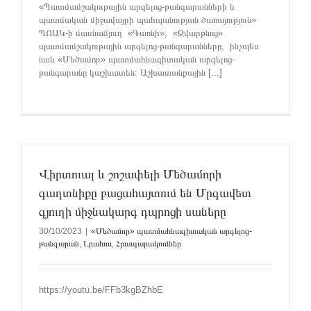
«Պատմամշակութային արգելոց-թանգարանների և
պատմական միջավայրի պահպանության ծառայություն»
ՊՈԱԿ-ի մասնաճյուղ «Գառնի», «Զվարթնոց»
պատմամշակութային արգելոց-թանգարանները, ինչպես
նաև «Մեծամոր» պատմահնագիտական արգելոց-
թանգարանը կաշխատեն։ Աշխատանքային [...]
Վիրտուալ և շոշափելի Մեծամորի
գաղտնիքը բացահայտում են Մրգավետ
գյուղի միջնակարգ դպրոցի սաները
30/10/2023
|
«Մեծամոր» պատմահնագիտական արգելոց-
թանգարան
,
Լրահոս
,
Հրապարակումներ
https://youtu.be/FFb3kgBZhbE