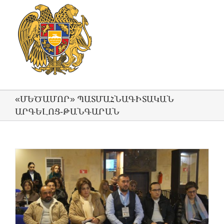
«ՄԵԾԱՄՈՐ» ՊԱՏՄԱՀՆԱԳԻՏԱԿԱՆ
ԱՐԳԵԼՈՑ-ԹԱՆԳԱՐԱՆ