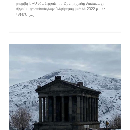
բացվել է «Մեծամորյան․․․ Շքեղությունը ժամանակի
միջով» ցուցահանդեսը։ Ներկայացված են 2022 թ․ ՀՀ
ԿԳՄՍ [...]