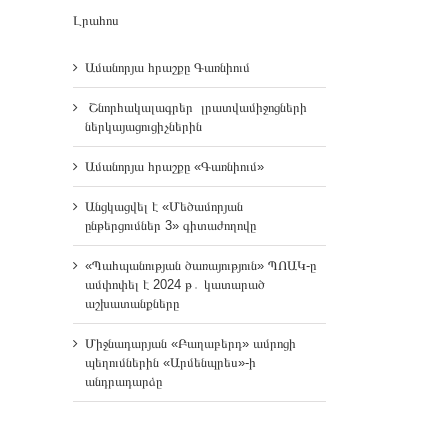
Լրահոս
Ամանորյա հրաշքը Գառնիում
Շնորհակալագրեր լրատվամիջոցների
ներկայացուցիչներին
Ամանորյա հրաշքը «Գառնիում»
Անցկացվել է «Մեծամորյան
ընթերցումներ 3» գիտաժողովը
«Պահպանության ծառայություն» ՊՈԱԿ-ը
ամփոփել է 2024 թ․ կատարած
աշխատանքները
Միջնադարյան «Բաղաբերդ» ամրոցի
պեղումներին «Արմենպրես»-ի
անդրադարձը