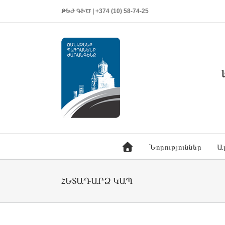
ԹԵԺ ԳԻԾ | +374 (10) 58-74-25
Նորություններ
Ա
ՀԵՏԱԴԱՐՁ ԿԱՊ