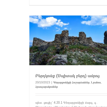
 ամրոց
Հրապարակումներ
Բերդկունք (Սպիտակ բերդ) ամրոց
20/10/2023
|
Գեղարքունիքի Հուշարձաններ
,
Լրահոս
,
Հրապարակումներ
Ջիլ գյուղի հուշարձանները
պետ. ցուցիչ` 4.20.1 ԳԵղարքունիքի մարզ, գ․