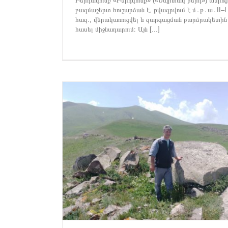
Բերդակունք «Բերդկունք» («Սպիտակ բերդ») ամրոց
Գեղարքունիքի Հուշարձաններ
Լրահոս
Հրապարա
բազմաշերտ հուշարձան է, թվագրվում է մ․թ․ա․II–I
հազ., վերակառուցվել և զարգացման բարձրակետին
հասել միջնադարում։ Այն [...]
պահ նվիրյալը
ձաններ
Լրահոս
Ամփոփվել են 2023 թ․ առաջին կիսամյ