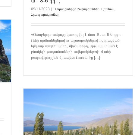
ա․ 8-6 դդ․)
09/11/2023
|
Գեղարքունիքի Հուշարձաններ
,
Լրահոս
,
Հրապարակումներ
«Օձաբերդ» ամրոցը կառուցվել է մոտ Ք․ա. 8-6 դդ․։
Ունի որմնահեցերով ու աշտարակներով հզորացված
երկշար պարիսպներ, միջնաբերդ, շրջապատված է
բնակելի թաղամասեերի ավերակներով։ Վանի
թագավորության միապետ Ռուսա I-ը [...]