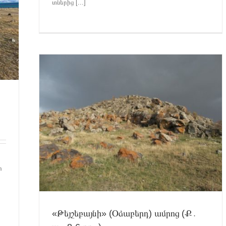
տներից [...]
6 դդ․)
կումներ
րի
«Թեյշեբայնի» (Օձաբերդ) ամրոց (Ք․