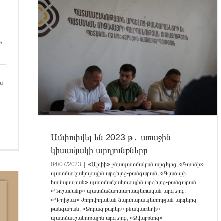
նի»
լաձորի
անգարան
գելոց
ր
,
արգելոց-
ի»
ց»
ի բերդ»
Մեծամոր»
վս
գածոտն
ց Ձոր
ւնիքի
րեվանի
ւմներ
ր
Վայոց
Ամփոփվել են 2023 թ․ առաջին
եր
կիսամյակի արդյունքները
04/07/2023
|
«Արփի» բնապատմական արգելոց
,
«Գառնի»
պատմամշակութային արգելոց-թանգարան
,
«Գլաձորի
համալսարան» պատմամշակութային արգելոց-թանգարան
,
«Գոշավանք» պատմաճարտարապետական արգելոց
,
«Դիլիջան» ժողովրդական ճարտարապետության արգելոց-
թանգարան
,
«Զորաց քարեր» բնակատեղի»
պատմամշակութային արգելոց
,
«Զվարթնոց»