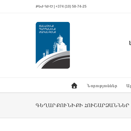
ԹԵԺ ԳԻԾ | +374 (10) 58-74-25
Նորություններ
Ա
ԳԵՂԱՐՔՈՒՆԻՔԻ ՀՈՒՇԱՐՁԱՆՆԵՐ