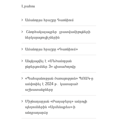
Լրահոս
Ամանորյա հրաշքը Գառնիում
Շնորհակալագրեր լրատվամիջոցների
ներկայացուցիչներին
Ամանորյա հրաշքը «Գառնիում»
Անցկացվել է «Մեծամորյան
ընթերցումներ 3» գիտաժողովը
«Պահպանության ծառայություն» ՊՈԱԿ-ը
ամփոփել է 2024 թ․ կատարած
աշխատանքները
Միջնադարյան «Բաղաբերդ» ամրոցի
պեղումներին «Արմենպրես»-ի
անդրադարձը