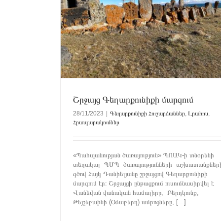
րզում
Հրապարակումներ
Շրջայց Գեղարքունիքի մարզում
28/11/2023
|
Գեղարքունիքի Հուշարձաններ
,
Լրահոս
,
Հրապարակումներ
«Թեյշեբայնի» (Օձաբերդ) ամրոց (Ք․ա․ 8-
Գեղարքունիքի Հուշարձաններ
Լրահոս
Հրապարա
«Պահպանության ծառայություն» ՊՈԱԿ-ի տնօրենի
տեղակալ ՊՄՊ ծառայությունների աշխատանքնե
գծով Հայկ Դանիելյանը շրջայցով Գեղարքունիքի
մարզում էր։ Շրջայցի ընթացքում ուսումնասիրվել է
Վանեվան վանական համալիրը, Բերդկունք,
Թեյշեբաինի (Օձաբերդ) ամրոցները, [...]