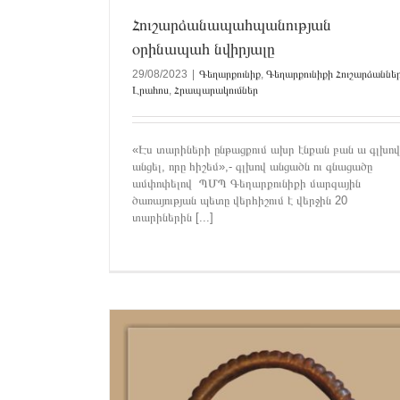
արդյունքները
«Արփի» բնապատմական արգելոց
«Գառ
Հուշարձանապահպանության
պատմամշակութային արգելոց-թանգարան
«Գ
օրինապահ նվիրյալը
համալսարան» պատմամշակութային արգելոց-թ
«Գոշավանք» պատմաճարտարապետական ար
29/08/2023
|
Գեղարքունիք
,
Գեղարքունիքի Հուշարձաննե
«Դիլիջան» ժողովրդական ճարտարապետության 
Լրահոս
,
Հրապարակումներ
թանգարան
«Զորաց քարեր» բնակատեղ
պատմամշակութային արգելոց
«Զվարթնո
պատմամշակութային արգելոց-թանգարան
«Լոռ
քաղաքատեղի» պատմամշակութային արգելոց
«
«Էս տարիների ընթացքում ախր էնքան բան ա գլխո
պատմահնագիտական արգելոց-թանգարան
Արա
անցել, որը հիշեմ»,- գլխով անցածն ու գնացածը
Արմավիր
Գեղարքունիք
Շիրակ
Տավուշ
Վայո
ամփոփելով ՊՄՊ Գեղարքունիքի մարզային
Արմավիրի Հուշարձաններ
Արցախ
Գեղարքո
ծառայության պետը վերհիշում է վերջին 20
Հուշարձաններ
Գնումներ
Գովազդ
Երեվան
Ե
տարիներին [...]
Հուշարձաններ
Թեժ գիծ
Լրահոս
Հրապարակո
Շիրակի Հուշարձաններ
Սյունիքի Հուշարձաննե
Ձորի Հուշարձաններ
Տավուշի Հուշարձանն