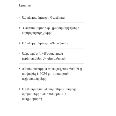
Լրահոս
Ամանորյա հրաշքը Գառնիում
Շնորհակալագրեր լրատվամիջոցների
ներկայացուցիչներին
Ամանորյա հրաշքը «Գառնիում»
Անցկացվել է «Մեծամորյան
ընթերցումներ 3» գիտաժողովը
«Պահպանության ծառայություն» ՊՈԱԿ-ը
ամփոփել է 2024 թ․ կատարած
աշխատանքները
Միջնադարյան «Բաղաբերդ» ամրոցի
պեղումներին «Արմենպրես»-ի
անդրադարձը