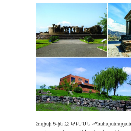
View
Larger
Image
Հուլիսի 5-ին ՀՀ ԿԳՄՍՆ «Պահպանության