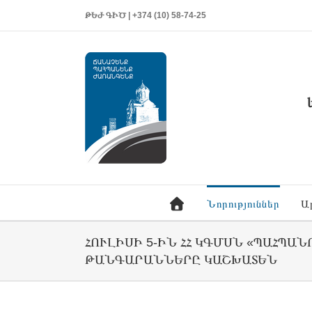
ԹԵԺ ԳԻԾ | +374 (10) 58-74-25
Նորություններ
Ա
ՀՈՒԼԻՍԻ 5-ԻՆ ՀՀ ԿԳՄՍՆ «ՊԱՀՊԱ
ԱՆԳԱՐԱՆՆԵՐԸ ԿԱՇԽԱՏԵՆ