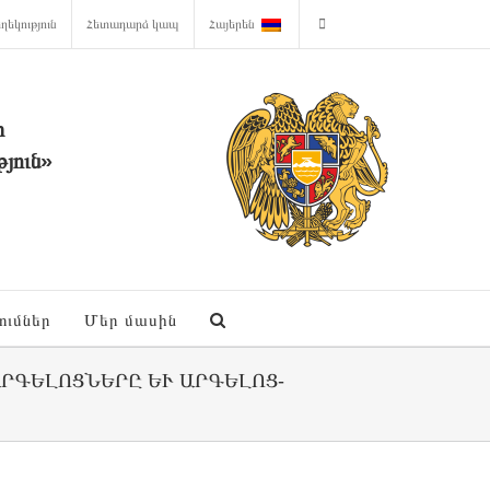
ղեկություն
Հետադարձ կապ
Հայերեն
ի
յուն»
ումներ
Մեր մասին
ՐԳԵԼՈՑՆԵՐԸ ԵՒ ԱՐԳԵԼՈՑ-Թ