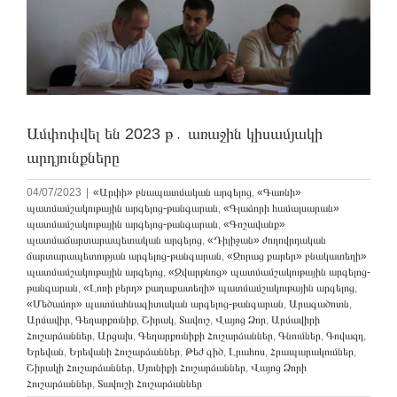
Ամփոփվել են 2023 թ․ առաջին կիսամյակի
արդյունքները
04/07/2023
|
«Արփի» բնապատմական արգելոց
,
«Գառնի»
պատմամշակութային արգելոց-թանգարան
,
«Գլաձորի համալսարան»
պատմամշակութային արգելոց-թանգարան
,
«Գոշավանք»
պատմաճարտարապետական արգելոց
,
«Դիլիջան» ժողովրդական
ճարտարապետության արգելոց-թանգարան
,
«Զորաց քարեր» բնակատեղի»
պատմամշակութային արգելոց
,
«Զվարթնոց» պատմամշակութային արգելոց-
թանգարան
,
«Լոռի բերդ» քաղաքատեղի» պատմամշակութային արգելոց
,
«Մեծամոր» պատմահնագիտական արգելոց-թանգարան
,
Արագածոտն
,
Արմավիր
,
Գեղարքունիք
,
Շիրակ
,
Տավուշ
,
Վայոց Ձոր
,
Արմավիրի
Հուշարձաններ
,
Արցախ
,
Գեղարքունիքի Հուշարձաններ
,
Գնումներ
,
Գովազդ
,
Երեվան
,
Երեվանի Հուշարձաններ
,
Թեժ գիծ
,
Լրահոս
,
Հրապարակումներ
,
Շիրակի Հուշարձաններ
,
Սյունիքի Հուշարձաններ
,
Վայոց Ձորի
Հուշարձաններ
,
Տավուշի Հուշարձաններ