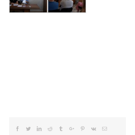
Facebook
Twitter
Linkedin
Reddit
Tumblr
Google+
Pinterest
Vk
Email