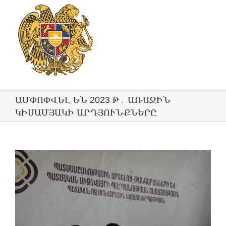
ԱՄՓՈՓՎԵԼ ԵՆ 2023 Թ․ ԱՌԱՋԻՆ
ԿԻՍԱՄՅԱԿԻ ԱՐԴՅՈՒՆՔՆԵՐԸ
View
Larger
Image