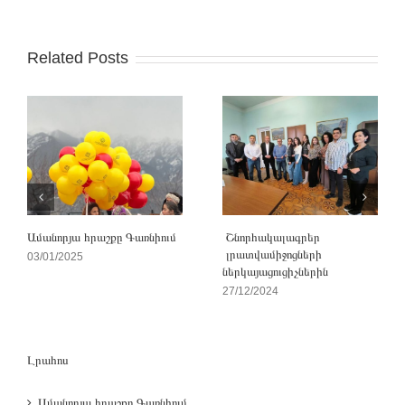
Related Posts
Ամանորյա հրաշքը Գառնիում
Շնորհակալագրեր
լրատվամիջոցների
03/01/2025
ներկայացուցիչներին
27/12/2024
Լրահոս
Ամանորյա հրաշքը Գառնիում