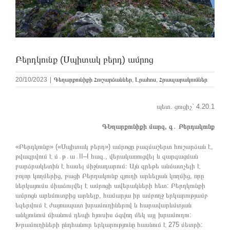
Բերդկունք (Սպիտակ բերդ) ամրոց
20/10/2023
|
Գեղարքունիքի Հուշարձաններ
,
Լրահոս
,
Հրապարակումներ
պետ. ցուցիչ` 4.20.1
ԳԵղարքունիքի մարզ, գ
․
Բերդակունք
«Բերդկունք» («Սպիտակ բերդ») ամրոցը բազմաշերտ հուշարձան է,
թվագրվում է մ․թ․ա․II–I հազ., վերակառուցվել և զարգացման
բարձրակետին է հասել միջնադարում։ Այն գրեթե անմատչելի է
բոլոր կողմերից, բացի Բերդակունք գյուղի արևելյան կողմից, որը
ներկայումս միաձուլվել է ամրոցի ավերակների հետ: Բերդկունքի
ամրոցն արևմուտքից արևելք, համարյա իր ամբողջ երկարությամբ
եզերվում է ժայռապատ խրամուղիներով և հարավարևմտյան
անկյունում միանում դեպի հյուսիս ձգվող մեկ այլ խրամուղու:
Խրամուղիների ընդհանուր երկարությունը հասնում է 275 մետրի: