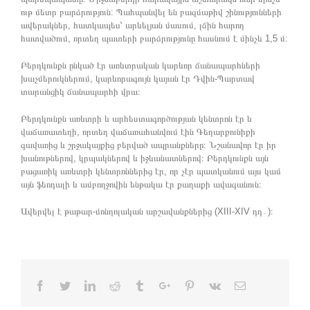
ութ մետր բարձրություն: Պահպանվել են բազմաթիվ շինությունների
ավերակներ, հատկապես՝ արևելյան մասում, լճին հարող
հատվածում, որտեղ պատերի բարձրությունը հասնում է մինչև 1,5 մ:
Բերդկունքն ընկած էր առևտրական կարևոր ճանապարհների
խաչմերուկներում, կարևորագույն կայան էր Դվին-Պարտավ
տարանցիկ ճանապարհի վրա։
Բերդկունքն առևտրի և արհեստագործության կենտրոն էր և
վաճառատեղի, որտեղ վաճառահանվում էին Գեղարքունիքի
գավառից և շրջակայքից բերված ապրանքները։ Նշանավոր էր իր
խանութներով, կրպակներով և իջևանատներով։ Բերդկունքն այն
բացառիկ առևտրի կենտրոններից էր, որ չէր պատկանում այս կամ
այն ֆեոդալի և ամբողջովին ենթակա էր քաղաքի ավագանուն։
Ավերվել է թաթար-մոնղոլական արշավանքներից (XIII-XIV դդ․)։
Facebook
Twitter
Linkedin
Reddit
Tumblr
Google+
Pinterest
Vk
Email