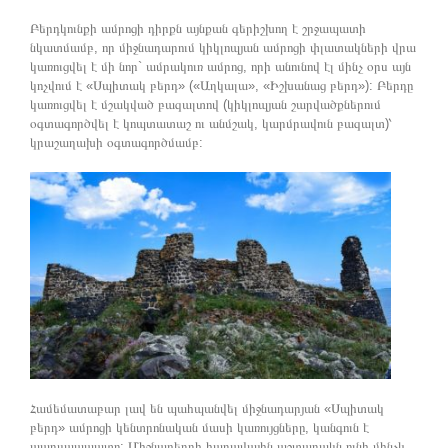
Բերդկունքի ամրոցի դիրքն այնքան գերիշխող է շրջապատի
նկատմամբ, որ միջնադարում կիկլոպյան ամրոցի փլատակների վրա
կառուցվել է մի նոր` ամրակուռ ամրոց, որի անունով էլ մինչ օրս այն
կոչվում է «Սպիտակ բերդ» («Աղկալա», «Իշխանաց բերդ»): Բերդը
կառուցվել է մշակված բազալտով (կիկլոպյան շարվածքներում
օգտագործվել է կոպտատաշ ու անմշակ, կարմրավուն բազալտ)՝
կրաշաղախի օգտագործմամբ:
Համեմատաբար լավ են պահպանվել միջնադարյան «Սպիտակ
բերդ» ամրոցի կենտրոնական մասի կառույցները, կանգուն է
պարսպապատը: Միջնաբերդի հարավային աշտարակն ունի մինչև