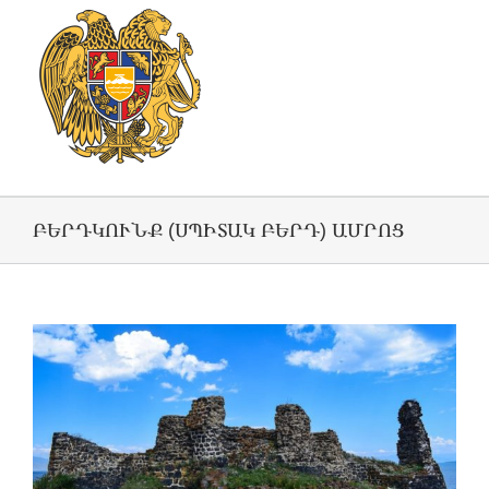
ԲԵՐԴԿՈՒՆՔ (ՍՊԻՏԱԿ ԲԵՐԴ) ԱՄՐՈՑ
View
Larger
Image