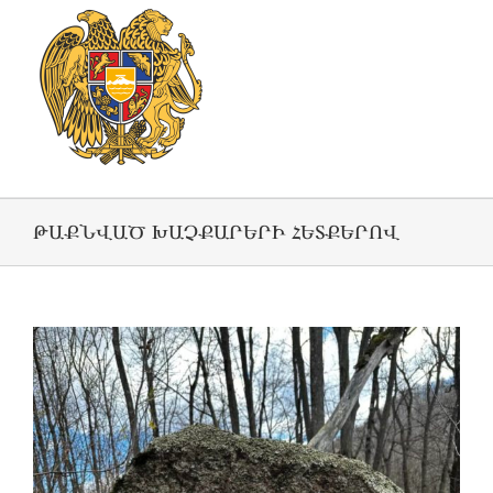
ԹԱՔՆՎԱԾ ԽԱՉՔԱՐԵՐԻ ՀԵՏՔԵՐՈՎ
View
Larger
Image