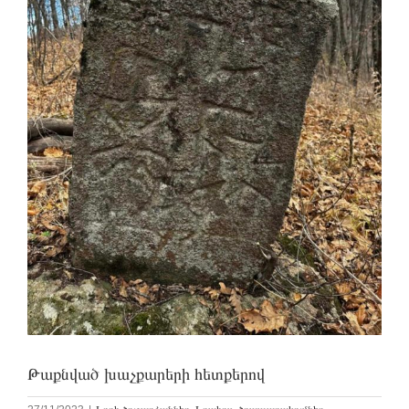
Թաքնված խաչքարերի հետքերով