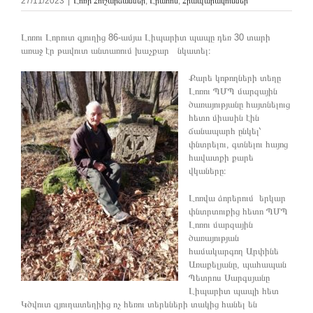
27/11/2023
|
Լոռի Հուշարձաններ
,
Լրահոս
,
Հրապարակումներ
Լոռու Լորուտ գյուղից 86-ամյա Լիպարիտ պապը դեռ 30 տարի
առաջ էր թավուտ անտառում խաչքար նկատել։
Քարե կոթողների տեղը
Լոռու ՊՄՊ մարզային
ծառայությանը հայտնելուց
հետո միասին էին
ճանապարհ ընկել՝
փնտրելու, գտնելու հայոց
հավատքի քարե
վկաները։
Լոռվա ձորերում երկար
փնտրտուքից հետո ՊՄՊ
Լոռու մարզային
ծառայության
համակարգող Արփինե
Առաքելյանը, պահապան
Պետրոս Սարգսյանը
Լիպարիտ պապի հետ
Կծվուտ գյուղատեղիից ոչ հեռու տերևների տակից հանել են