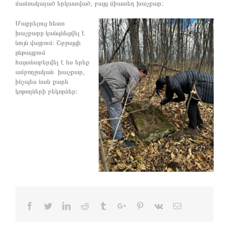
մամռակալած երկատված, բայց միատեղ խաչքար։
Մաքրելուց հետո
խաչքարը կանգնեցվել է
նույն վայրում։ Շրջայցի
ընթացքում
հայտնաբերվել է ևս երեք
ամբողջական խաչքար,
ինչպես նաև քարե
կոթողների բեկորներ։
Facebook
Twitter
Linkedin
Reddit
Tumblr
Google+
Pinterest
Vk
Email