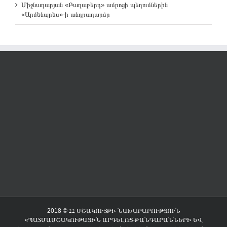
Միջնադարյան «Բաղաբերդ» ամրոցի պեղումներին
«Արմենպրես»-ի անդրադարձը
2018 © ՀՀ ՄՇԱԿՈՒՅԹԻ ՆԱԽԱՐԱՐՈՒԹՅՈՒՆ
«ՊԱՏՄԱՄՇԱԿՈՒԹԱՅԻՆ ԱՐԳԵԼՈՑ-ԹԱՆԳԱՐԱՆՆԵՐԻ ԵՎ