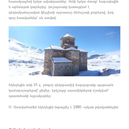
հատակագծով երկու ավանդատներ: Ունի երկու մուտք՝ հարավային
և արևմտյան կողմերից: Հուշարձանը կառուցված է
դեղնականաչավուն ֆելզիտի սրբատաշ մեծաչափ քարերով, իսկ
որոշ հատվածներ՝ սև տուֆով:
Եկեղեցին ունի VI դ. բնորոշ դեկորատիվ հարդարանք պայտաձև
կամարաշարերով՝ քիվեր, երկշարք ատամիկներով մշակված՝
պատուհանի եզրակալներ:
Ս. Աստվածածին եկեղեցին նորոգվել է 1980 –ական թվականներին: