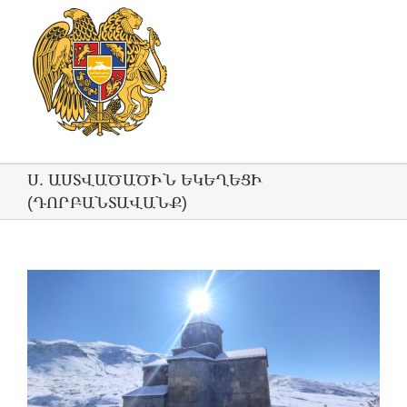
Ս. ԱՍՏՎԱԾԱԾԻՆ ԵԿԵՂԵՑԻ
(ԴՈՐԲԱՆՏԱՎԱՆՔ)
View
Larger
Image