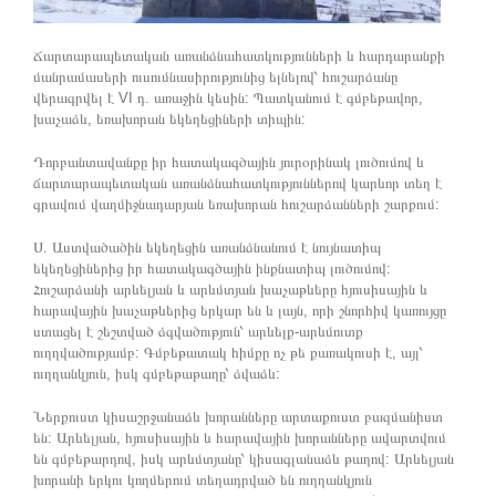
Ճարտարապետական առանձնահատկությունների և հարդարանքի
մանրամասերի ուսումնասիրությունից ելնելով՝ հուշարձանը
վերագրվել է VI դ. առաջին կեսին: Պատկանում է գմբեթավոր,
խաչաձև, եռախորան եկեղեցիների տիպին:
Դորբանտավանքը իր հատակագծային յուրօրինակ լուծումով և
ճարտարապետական առանձնահատկություններով կարևոր տեղ է
գրավում վաղմիջնադարյան եռախորան հուշարձանների շարքում:
Ս. Աստվածածին եկեղեցին առանձնանում է նույնատիպ
եկեղեցիներից իր հատակագծային ինքնատիպ լուծումով:
Հուշարձանի արևելյան և արևմտյան խաչաթևերը հյուսիսային և
հարավային խաչաթևերից երկար են և լայն, որի շնորհիվ կառույցը
ստացել է շեշտված ձգվածություն՝ արևելք-արևմուտք
ուղղվածությամբ: Գմբեթատակ հիմքը ոչ թե քառակուսի է, այլ՝
ուղղանկյուն, իսկ գմբեթաթաղը՝ ձվաձև:
Ներքուստ կիսաշրջանաձև խորանները արտաքուստ բազմանիստ
են: Արևելյան, հյուսիսային և հարավային խորանները ավարտվում
են գմբեթարդով, իսկ արևմտյանը՝ կիսագլանաձև թաղով: Արևելյան
խորանի երկու կողմերում տեղադրված են ուղղանկյուն