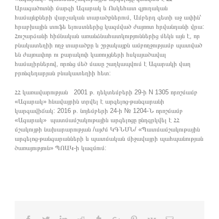
Արագածոտնի մարզի Ագարակ և Ոսկեհատ գյուղական
համայնքների վարչական տարածքներում, Ամբերդ գետի աջ ափին՝
հրաբխային տուֆե ելուստներից կազմված ժայռոտ հրվանդանի վրա:
Հուշարձանի հիմնական առանձնահատկություններից մեկն այն է, որ
բնակատեղիի ողջ տարածքը և շրջակայքն ամբողջությամբ պատված
են ժայռափոր ու քարակոփ կառույցների հսկայածավալ
համալիրներով, որոնց մեծ մասը շաղկապվում է Ագարակի վաղ
բրոնզեդարյան բնակատեղիի հետ:
ՀՀ կառավարության 2001 թ. դեկտեմբերի 29-ի N 1305 որոշմամբ
«Ագարակ» հնավայրին տրվել է արգելոց-թանգարանի
կարգավիճակ: 2016 թ. նոյեմբերի 24-ի № 1204-Ն որոշմամբ
«Ագարակ» պատմամշակութային արգելոցը ընդգրկվել է ՀՀ
մշակույթի նախարարության /այժմ ԿԳՆՍՆ/ «Պատմամշակութային
արգելոց-թանգարանների և պատմական միջավայրի պահպանության
ծառայություն» ՊՈԱԿ-ի կազմում: