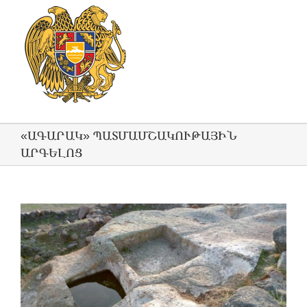
«ԱԳԱՐԱԿ» ՊԱՏՄԱՄՇԱԿՈՒԹԱՅԻՆ
ԱՐԳԵԼՈՑ
View
Larger
Image