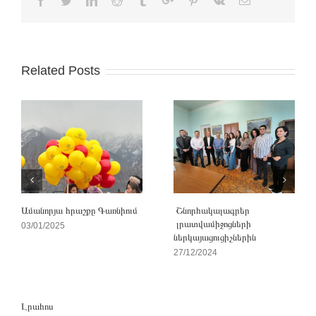
Facebook
Twitter
Linkedin
Reddit
Tumblr
Google+
Pinterest
Vk
Email
Related Posts
Ամանորյա հրաշքը Գառնիում
Շնորհակալագրեր
լրատվամիջոցների
03/01/2025
ներկայացուցիչներին
27/12/2024
Լրահոս