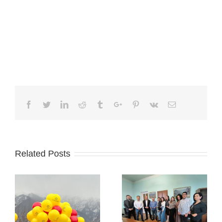
Facebook
Twitter
Linkedin
Reddit
Tumblr
Google+
Pinterest
Vk
Email
Related Posts