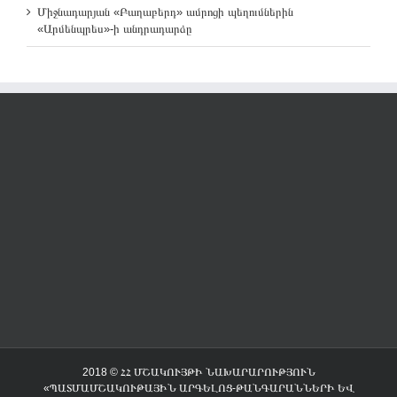
Միջնադարյան «Բաղաբերդ» ամրոցի պեղումներին
«Արմենպրես»-ի անդրադարձը
2018 © ՀՀ ՄՇԱԿՈՒՅԹԻ ՆԱԽԱՐԱՐՈՒԹՅՈՒՆ
«ՊԱՏՄԱՄՇԱԿՈՒԹԱՅԻՆ ԱՐԳԵԼՈՑ-ԹԱՆԳԱՐԱՆՆԵՐԻ ԵՎ