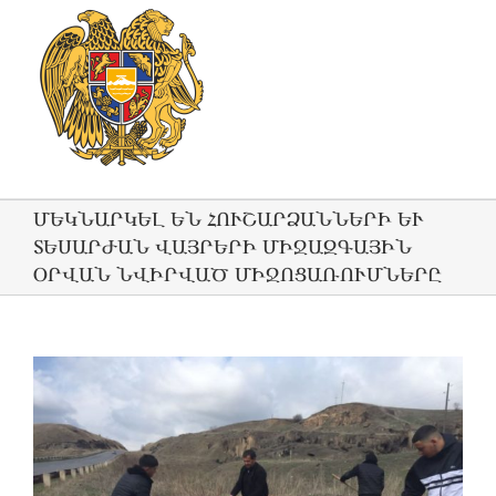
ՄԵԿՆԱՐԿԵԼ ԵՆ ՀՈՒՇԱՐՁԱՆՆԵՐԻ ԵՒ Տ
ԵՍԱՐԺԱՆ ՎԱՅՐԵՐԻ ՄԻՋԱԶԳԱՅԻՆ Օ
ՐՎԱՆ ՆՎԻՐՎԱԾ ՄԻՋՈՑԱՌՈՒՄՆԵՐԸ
View
Larger
Image