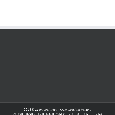
2018 © ՀՀ ՄՇԱԿՈՒՅԹԻ ՆԱԽԱՐԱՐՈՒԹՅՈՒՆ
«ՊԱՏՄԱՄՇԱԿՈՒԹԱՅԻՆ ԱՐԳԵԼՈՑ-ԹԱՆԳԱՐԱՆՆԵՐԻ ԵՎ