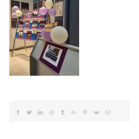
Facebook
Twitter
Linkedin
Reddit
Tumblr
Google+
Pinterest
Vk
Email