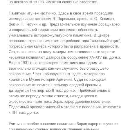
на некоторых из них имеются сквозные отверстия.
Памятник изучен частично. Здесь в свое время проводили
исследования астроном Э. Парсамян, археолог О. Хнкикян,
физик П. Геруни и др. Предварительное изучение Зорац карер
и сопредельней территории позволяет обосновать
уникальность историко-культурного памятника. В центре
основного строения имеется погребение типа “каменный ящик”,
погребальная камера которого была разграблена в древности.
Сохранившиеся на полу камеры немногочисленные черепки
керамики позволяют датировать сооружение XV-XIV вв. до н.э.
Еще в 1931 г. на территории памятника под одним из
вертикально стоящих камней случайно было разрушено
захоронение. Часть обнаруженных здесь материалов
хранится в Музее истории Армении. Судя по находкам
захоронение относится к периоду средней бронзы и
датируется I четвертью II тыс. до н.э. Приблизительно к
этому же периоду можно отнести, находящееся в
окрестностях памятника Зорац карер древнее поселение.
Подземный археологический материал с поселения относится
к III-I тыс. до н.э.
Учитывая особое значение памятника Зорац карер в изучении
социально-культурных вопросов Древней Армении,