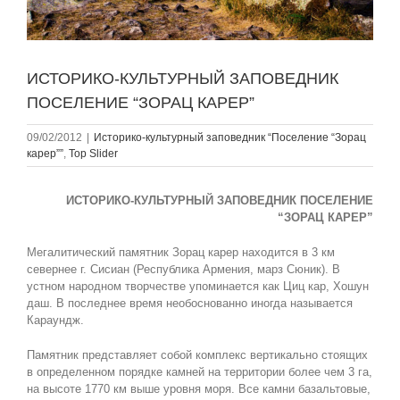
ИСТОРИКО-КУЛЬТУРНЫЙ ЗАПОВЕДНИК
ПОСЕЛЕНИЕ “ЗОРАЦ КАРЕР”
09/02/2012
|
Историко-культурный заповедник “Поселение “Зорац
карер””
,
Top Slider
ИСТОРИКО-КУЛЬТУРНЫЙ ЗАПОВЕДНИК ПОСЕЛЕНИЕ
“ЗОРАЦ КАРЕР”
Мегалитический памятник Зорац карер находится в 3 км
севернее г. Сисиан (Республика Армения, марз Сюник). В
устном народном творчестве упоминается как Циц кар, Хошун
даш. В последнее время необоснованно иногда называется
Караундж.
Памятник представляет собой комплекс вертикально стоящих
в определенном порядке камней на территории более чем 3 га,
на высоте 1770 км выше уровня моря. Все камни базальтовые,