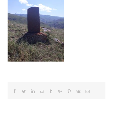
Facebook
Twitter
Linkedin
Reddit
Tumblr
Google+
Pinterest
Vk
Email