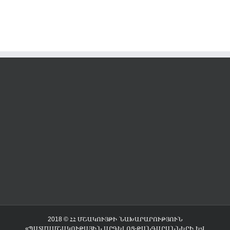
2018 © ՀՀ ՄՇԱԿՈՒՅԹԻ ՆԱԽԱՐԱՐՈՒԹՅՈՒՆ
«ՊԱՏՄԱՄՇԱԿՈՒԹԱՅԻՆ ԱՐԳԵԼՈՑ-ԹԱՆԳԱՐԱՆՆԵՐԻ ԵՎ