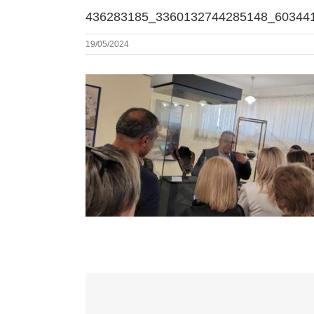
436283185_3360132744285148_60344
19/05/2024