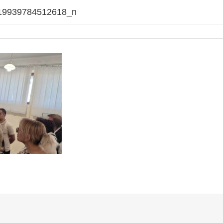
19939784512618_n