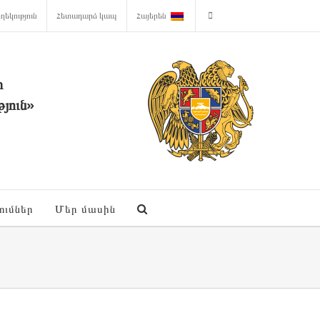
ղեկություն
Հետադարձ կապ
Հայերեն
ի
յուն»
ումներ
Մեր մասին