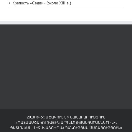
Крепость «Седви» (около XIII в.)
2018 © ՀՀ ՄՇԱԿՈՒՅԹԻ ՆԱԽԱՐԱՐՈՒԹՅՈՒՆ
«ՊԱՏՄԱՄՇԱԿՈՒԹԱՅԻՆ ԱՐԳԵԼՈՑ-ԹԱՆԳԱՐԱՆՆԵՐԻ ԵՎ
ՊԱՏՄԱԿԱՆ ՄԻՋԱՎԱՅՐԻ ՊԱՀՊԱՆՈՒԹՅԱՆ ԾԱՌԱՅՈՒԹՅՈՒՆ»