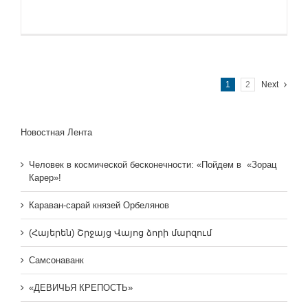
1
2
Next
Новостная Лента
Человек в космической бесконечности: «Пойдем в «Зорац
Карер»!
Караван-сарай князей Орбелянов
(Հայերեն) Շրջայց Վայոց ձորի մարզում
Самсонаванк
«ДЕВИЧЬЯ КРЕПОСТЬ»