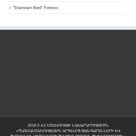
“Shamiram Berd” Fortress
2018 © ՀՀ ՄՇԱԿՈՒՅԹԻ ՆԱԽԱՐԱՐՈՒԹՅՈՒՆ
«ՊԱՏՄԱՄՇԱԿՈՒԹԱՅԻՆ ԱՐԳԵԼՈՑ-ԹԱՆԳԱՐԱՆՆԵՐԻ ԵՎ