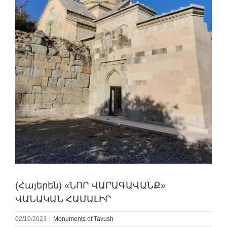
(Հայերեն) «ՆՈՐ ՎԱՐԱԳԱՎԱՆՔ»
ՎԱՆԱԿԱՆ ՀԱՄԱԼԻՐ
02/10/2023
|
Monuments of Tavush