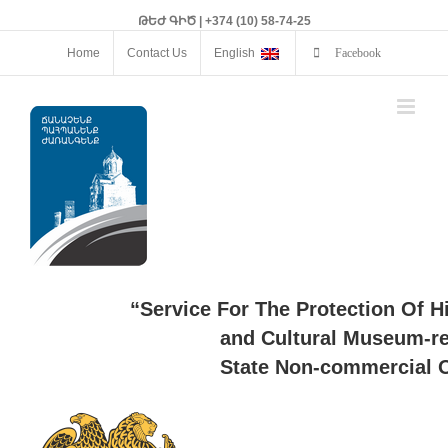
ԹԵԺ ԳԻԾ | +374 (10) 58-74-25
Home
Contact Us
English
Facebook
“Service For The Protection Of H
and Cultural Museum-re
State Non-commercial O