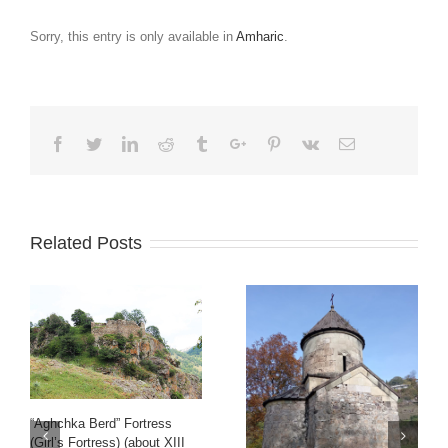
Sorry, this entry is only available in
Amharic
.
Facebook
Twitter
Linkedin
Reddit
Tumblr
Google+
Pinterest
Vk
Email
Related Posts
“Aghchka Berd” Fortress
(Girl’s Fortress) (about XIII