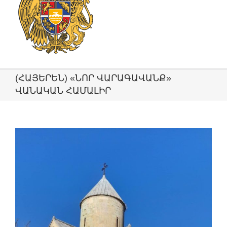
(ՀԱՅԵՐԵՆ) «ՆՈՐ ՎԱՐԱԳԱՎԱՆՔ»
ՎԱՆԱԿԱՆ ՀԱՄԱԼԻՐ
View
Larger
Image