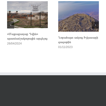
«Մայրաքաղաք Դվին»
Նորահայտ ամրոց Իլկասարի
պատմամշակութային արգելոց
գագաթին
26/04/2024
01/11/2023