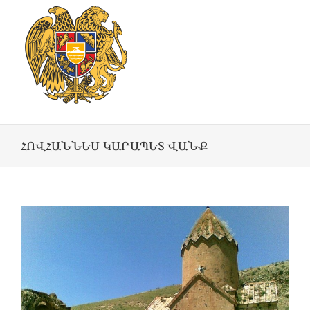
ՀՈՎՀԱՆՆԵՍ ԿԱՐԱՊԵՏ ՎԱՆՔ
View
Larger
Image