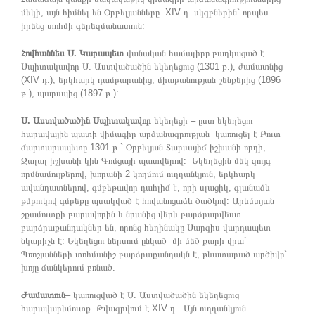
մեկի, այն հիմնել են Օրբելյանները XIV դ. սկզբներին` որպես
իրենց տոհմի գերեզմանատուն:
Հովհաննես Ս. Կարապետ
վանական համալիրը բաղկացած է
Սպիտակավոր Ս. Աստվածածին եկեղեցուց (1301 թ.), ժամատնից
(XIV դ.), երկհարկ դամբարանից, միաբանության շենքերից (1896
թ.), պարսպից (1897 թ.):
Ս. Աստվածածին Սպիտակավոր
եկեղեցի – ըստ եկեղեցու
հարավային պատի վիմագիր արձանագրության կառուցել է Բուտ
ճարտարապետը 1301 թ.` Օրբելյան Տարսայիճ իշխանի որդի,
Ջալալ իշխանի կին Գոմցայի պատվերով: Եկեղեցին մեկ զույգ
որմնամույթերով, խորանի 2 կողմում ուղղանկյուն, երկհարկ
ավանդատներով, գմբեթավոր դահլիճ է, որի սլացիկ, գլանաձև
թմբուկով գմբեթը պսակված է հովանոցաձև ծածկով: Արևմտյան
շքամուտքի բարավորին և նրանից վերև բարձրարվեստ
բարձրաքանդակներ են, որոնց հեղինակը Սարգիս վարդապետ
նկարիչն է: Եկեղեցու ներսում ընկած մի մեծ քարի վրա`
Պռոշյանների տոհմանիշ բարձրաքանդակն է, թևատարած արծիվը`
խոյը ճանկերում բռնած:
Ժամատուն
– կառուցված է Ս. Աստվածածին եկեղեցուց
հարավարևմուտք: Թվագրվում է XIV դ.: Այն ուղղանկյուն