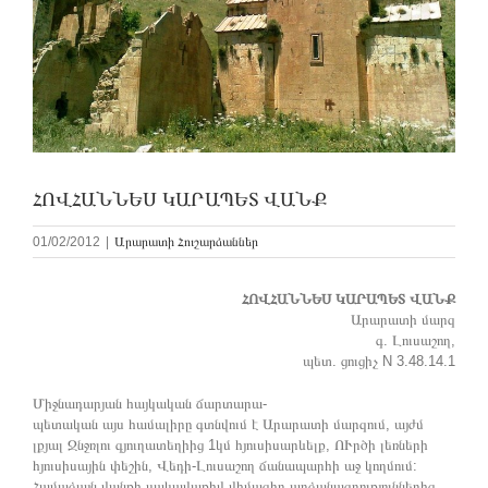
ՀՈՎՀԱՆՆԵՍ ԿԱՐԱՊԵՏ ՎԱՆՔ
01/02/2012
|
Արարատի Հուշարձաններ
ՀՈՎՀԱՆՆԵՍ ԿԱՐԱՊԵՏ ՎԱՆՔ
Արարատի մարզ
գ. Լուսաշող,
պետ. ցուցիչ N 3.48.14.1
Միջնադարյան հայկական ճարտարա-
պետական այս համալիրը գտնվում է Արարատի մարզում, այժմ
լքյալ Ջնջռլու գյուղատեղիից 1կմ հյուսիսարևելք, ՈՒրծի լեռների
հյուսիսային փեշին, Վեդի-Լուսաշող ճանապարհի աջ կողմում:
Համաձայն վանքի սակավաթիվ վիմագիր արձանագրություններից