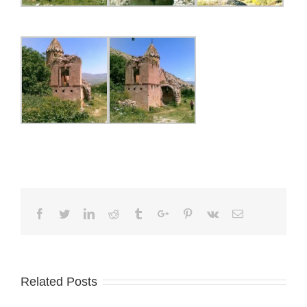
Facebook
Twitter
Linkedin
Reddit
Tumblr
Google+
Pinterest
Vk
Email
Related Posts