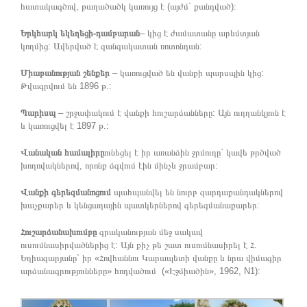
հատակագծով, թաղածածկ կառույց է (այժմ` քանդված):
Երկհարկ եկեղեցի-դամբարան
– կից է ժամատանը արևմտյան
կողմից: Ավերված է զանգակատան ռոտոնդան:
Միաբանության շենքեր
– կառուցված են վանքի պարսպին կից:
Թվագրվում են 1896 թ.:
Պարիսպ
– շրջափակում է վանքի հուշարձանները: Այն ուղղանկյուն է
և կառուցվել է 1897 թ.:
Վանական համալիրը
ունեցել է իր առանձին ջրմուղը` կավե թրծված
խողովակներով, որոնք ձգվում էին մինչև ջրամբար:
Վանքի գերեզմանոցում
պահպանվել են նուրբ զարդաքանդակներով
խաչքարեր և կենցաղային պատկերներով գերեզմանաքարեր:
Հուշարձանախումբը
գրականության մեջ սակավ
ուսումնասիրվածներից է: Այն քիչ թե շատ ուսումնասիրել է Հ.
Եղիազարյանը` իր «Հովհաննու Կարապետի վանքը և նրա վիմագիր
արձանագրությունները» հոդվածում («Էջմիածին», 1962, N1):