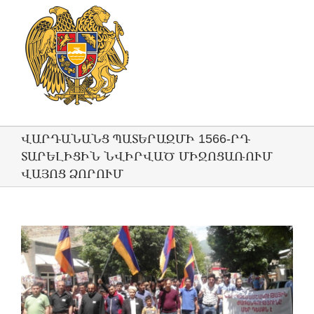
ՎԱՐԴԱՆԱՆՑ ՊԱՏԵՐԱԶՄԻ 1566-ՐԴ
ՏԱՐԵԼԻՑԻՆ ՆՎԻՐՎԱԾ ՄԻՋՈՑԱՌՈՒՄ
ՎԱՅՈՑ ՁՈՐՈՒՄ
View
Larger
Image