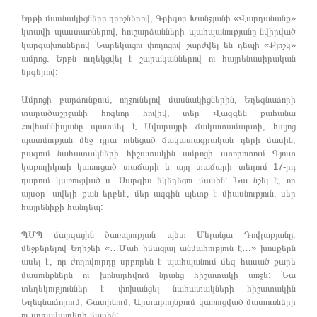
Երթի մասնակիցները դրոշներով, Գրիգոր Խանջյանի «Վարդանանք»
կտավի պաստառներով, հուշարձանների պահպանությանը նվիրված
կարգախոսներով Նարեկացու փողոցով շարժվել են դեպի «Քյոշկ»
ամրոց: Երթն ուղեկցվել է շարականներով ու հայրենասիրական
երգերով:
Ամրոցի բարձունքում, ողջունելով մասնակիցներին, Եղեգնաձորի
տարածաշրջանի հոգևոր հովիվ, տեր Վազգեն քահանա
Հովհաննիսյանը պատմել է Ավարայրի ճակատամարտի, հայոց
պատմության մեջ դրա ունեցած ճակատագրական դերի մասին,
բազում նահատակների հիշատակին ամրոցի ստորոտում Գյուտ
կաթողիկոսի կառուցած տաճարի և այդ տաճարի տեղում 17-րդ
դարում կառուցված ս. Սարգիս եկեղեցու մասին: Նա նշել է, որ
այսօր` ավելի քան երբևէ, մեր ազգին պետք է միասնություն, սեր
հայրենիքի հանդեպ:
ՊՄՊ մարզային ծառայության պետ Մելանյա Դովլաթյանը,
մեջբերելով Եղիշեի «…Մահ իմացյալ անմահություն է…» խոսքերն
ասել է, որ ժողովուրդը սրբորեն է պահպանում մեզ հասած քարե
մասունքներն ու խոնարհվում նրանց հիշատակի առջև: Նա
տեղեկություններ է փոխանցել նահատակների հիշատակին
Եղեգնաձորում, Շատինում, Արտաբույնքում կառուցված մատուռների
ու սրբավայրերի մասին: