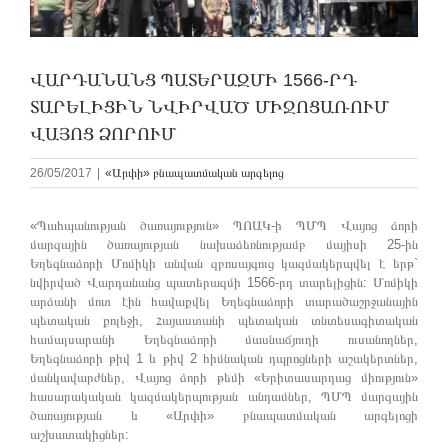
ՎԱՐԴԱՆԱՆՑ ՊԱՏԵՐԱԶՄԻ 1566-ՐԴ
ՏԱՐԵԼԻՑԻՆ ՆՎԻՐՎԱԾ ՄԻՋՈՑԱՌՈՒՄ
ՎԱՅՈՑ ՁՈՐՈՒՄ
26/05/2017
|
«Արփի» բնապատմական արգելոց
«Պահպանության ծառայություն» ՊՈԱԿ-ի ՊՄՊ Վայոց ձորի
մարզային ծառայության նախաձեռնությամբ մայիսի 25-ին
Եղեգնաձորի Մոմիկի անվան զբոսայգուց կազմակերպվել է երթ`
նվիրված Վարդանանց պատերազմի 1566-րդ տարելիցին: Մոմիկի
արձանի մոտ էին հավաքվել Եղեգնաձորի տարածաշրջանային
պետական քոլեջի, Հայաստանի պետական տնտեսագիտական
համալսարանի Եղեգնաձորի մասնաճյուղի ուսանողներ,
Եղեգնաձորի թիվ 1 և թիվ 2 հիմնական դպրոցների աշակերտներ,
մանկավարժներ, Վայոց ձորի թեմի «Երիտասարդաց միություն»
հասարակական կազմակերպության անդամներ, ՊՄՊ մարզային
ծառայության և «Արփի» բնապատմական արգելոցի
աշխատակիցներ: