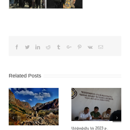
Facebook
Twitter
Linkedin
Reddit
Tumblr
Google+
Pinterest
Vk
Email
Related Posts
Ամփոփվել են 2023 թ․