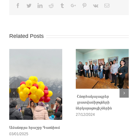
Facebook
Twitter
Linkedin
Reddit
Tumblr
Google+
Pinterest
Vk
Email
Related Posts
Շնորհակալագրեր
լրատվամիջոցների
ներկայացուցիչներին
27/12/2024
Ամանորյա հրաշքը Գառնիում
03/01/2025