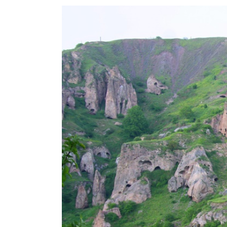
View
Larger
Image