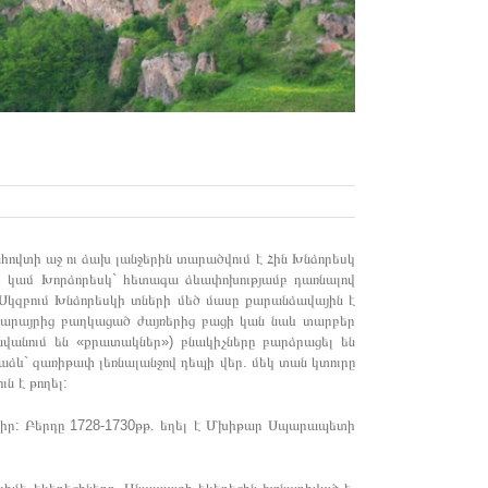
հովտի աջ ու ձախ լանջերին տարածվում է Հին Խնձորեսկ
ձոր կամ Խորձորեսկ` հետագա ձևափոխությամբ դառնալով
: Սկզբում Խնձորեսկի տների մեծ մասը քարանձավային է
քարայրից բաղկացած ժայռերից բացի կան նաև տարբեր
նվանում են «քրատակներ») բնակիչները բարձրացել են
աձև` զառիթափ լեռնալանջով դեպի վեր. մեկ տան կտուրը
ն է թողել:
ալիր: Բերդը 1728-1730թթ. եղել է Մխիթար Սպարապետի