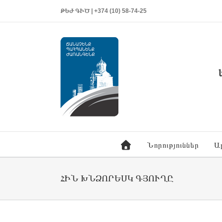
ԹԵԺ ԳԻԾ | +374 (10) 58-74-25
Նորություններ
Ա
ՀԻՆ ԽՆՁՈՐԵՍԿ ԳՅՈՒՂԸ