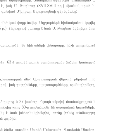
սիմե եկեղեցիները, Անապատի եկեղեցին խոնարհված է,
է, իսկ Ս. Թադևոսը (XVII-XVIII դդ.) միանավ սրահ է:
ն է գտնվում Մխիթար Սպարապետի գերեզմանը:
մեծ կամ փոքր նովեր: Աղբյուրներն հիմնականում կոչվել
 թ.): Ուշագրավ կառույց է նաև Ս. Թադևոս եկեղեցու մոտ
օգտագործել են հին տների շինաքարը, ինչի արդյունքում
մբ, 63 մ առավելագույն բարձրությամբ ճոճվող կամուրջը:
շխատության մեջ: Աշխատության վերջում բերված հին
րով, իսկ դարբինները, պայտագործները, որմնադիրները,
7 դպրոց և 27 խանութ: Գյուղն ակտիվ մասնակցություն է
ցից շուրջ 80-ը արժանացել են սպայական կոչումների,
լ է նաև խնձորեսկցիներին, որոնք իրենց անմնացորդ
ն գործին:
 ծնվել գրողներ Սուրեն Այվազյանը, Գարեգին Սևունցը,