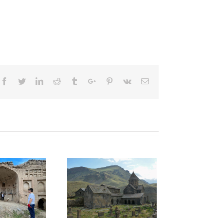
Facebook
Twitter
Linkedin
Reddit
Tumblr
Google+
Pinterest
Vk
Email