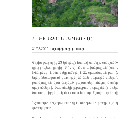
ՀԻՆ ԽՆՁՈՐԵՍԿ ԳՅՈՒՂԸ
31/03/2015
|
Սյունիքի Հուշարձաններ
Գորիս քաղաքից 13 կմ դեպի հարավ-արևելք, այժմյան Խ
գյուղը (պետ. ցուցիչ` 8.45.5): Ըստ ավանդության` 
Խնձորեսկ: Խնձորեսկը ունեցել է 11 պատմական թաղ (մ
եղել, հետագայում կառուցվել են նաև քարաշեն տնե
բարձրության վրա փորված քարայրներ ունեցող ժայռե
պարաններով: Ժամանակի ընթացքում քարայրների ճակատա
ծառայել է իբրև բակ մյուս տան համար: Այնպես որ հեռվի
Նշանավոր հուշարձաններից է Խնձորեսկի բերդը: Այն 
զորակայանը: