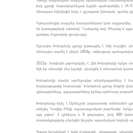
Գյուղի տարածքում տարբեր պատմական ժամանակահատվա
իսկ գյուղի հարավարևելյան եզրին պահպանվել է IX-X 
Անապատ եկեղեցին եղել է գրչության կենտրոն, որտեղ
Գյուղատեղիի տարբեր հատվածներում կան աղբյուրներ, ո
են կառուցողների անունով` Ղանդունց նով, Թելունց և ա
գտնվող ժայռափոր ջրամբարը:
Այսօրվա Խնձորեսկ գյուղը կառուցվել է հնի հաշվին. բ
մեծապես տուժել է մինչև 1954թ. անխաթար պահպանված
2012թ. հունիսին գործարկվել է Հին Խնձորեսկի երկու ձ
Այն իր տեսակի մեջ եզակի, գեղեցիկ և տեսարժան կամու
Խնձորեսկի մասին արժեքավոր տեղեկություններ է հ
հարկացուցակի համաձայն` Խնձորեսկ գյուղը Տաթևի վան
զինագործները, գորգագործները իրենց արհեստը տարածել 
Խնձորեսկը եղել է Արևելյան Հայաստանի ամենամեծ գյու
ունեցել Դավիթ Բեկի ազատագրական շարժմանը: Երկրոր
այդ թվում` 1 գեներալ և 8 գնդապետ, իսկ 480 խնձ
մասնակցությունը բերեցին ինչպես պատմական հողերի 
Գյուղը հռչակված է նաև մշակույթի, գիտության, պետա