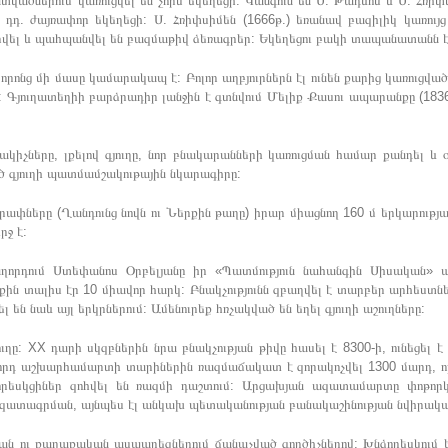
ծներում կառուցվել են չորս եկեղեցի: Կանգուն են Ս. Թադևոս և Ս. Հռիփ
դդ. ժայռափոր եկեղեցի: Ս. Հռիփսիմեն (1666թ.) եռանավ բազիլիկ կառույց 
 գրվել և պահպանվել են բազմաթիվ ձեռագրեր: Եկեղեցու բակի տապանատան
րոնց մի մասը կամարակապ է: Բոլոր աղբյուրներն էլ ունեն քարից կառուցված 
յլն: Գյուղատեղիի բարձրադիր լանջին է գտնվում Մելիք Քասու ապարանքը (1836
նակիչները, լքելով գյուղը, նոր բնակարանների կառուցման համար քանդել և 
 գյուղի պատմամշակութային նկարագիրը:
որափները (Ղանդունց նովն ու Ներքին թաղը) իրար միացնող 160 մ երկարությա
րջ է:
աղորդում Ստեփանոս Օրբելյանը իր «Պատմություն նահանգին Սիսական» ա
քին տալիս էր 10 միավոր հարկ: Բնակչությունն զբաղվել է տարբեր արհեստնե
են նաև այլ երկրներում: Ամենուրեք հռչակված են եղել գյուղի աշուղները:
ղը: XX դարի սկզբներին նրա բնակչության թիվը հասել է 8300-ի, ունեցել է 
դ աշխարհամարտի տարիներին ռազմաճակատ է զորակոչվել 1300 մարդ, որոն
որեսկցիներ զոհվել են ռազմի դաշտում: Արցախյան ազատամարտը փոթորկե
ազատագրման, այնպես էլ անկախ պետականության բանակաշինության նվիրակա
կան ու քաղաքական ասպարեզներում ճանաչված գործիչներով: Խնձորեսկում են