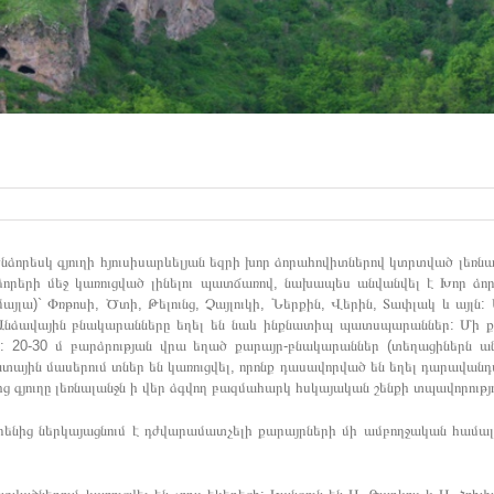
նձորեսկ գյուղի հյուսիսարևելյան եզրի խոր ձորահովիտներով կտրտված լեռնա
խոր ձորերի մեջ կառուցված լինելու պատճառով, նախապես անվանվել է Խոր 
այլա)` Փռթոսի, Ծտի, Թելունց, Չայլուկի, Ներքին, Վերին, Տափլակ և այլն
ր: Անձավային բնակարանները եղել են նաև ինքնատիպ պատսպարաններ: Մի 
ր: 20-30 մ բարձրության վրա եղած քարայր-բնակարաններ (տեղացիներն ա
յին մասերում տներ են կառուցվել, որոնք դասավորված են եղել դարավանդ
ց գյուղը լեռնալանջն ի վեր ձգվող բազմահարկ հսկայական շենքի տպավորությու
իրենից ներկայացնում է դժվարամատչելի քարայրների մի ամբողջական համ