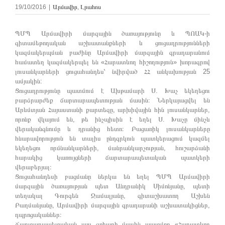
19/10/2016
|
Արմավիր
,
Լրահոս
ՊՄՊ Արմավիրի մարզային ծառայությունը և ՊՈԱԿ-ի
գիտամեթոդական աշխատանքների և ցուցադրությունների
կազմակերպման բաժինը Արմավիրի մարզային գրադարանում
համատեղ կազմակերպել են «Հարատևող հիշողություն» խորագրով
լուսանկարների ցուցահանդես՝ նվիրված ՀՀ անկախության 25
ամյակին:
Ցուցադրությունը պատմում է Ախթամարի Ս. Խաչ եկեղեցու
բարձրարժեք ճարտարապետության մասին։ Ներկայացվել են
Արևմտյան Հայաստանի քարտեզը, արխիվային հին լուսանկարներ,
որոնք վկայում են, թե ինչպիսին է եղել Ս. Խաչը մինչև
վերականգնումը և դրանից հետո։ Բացառիկ լուսանկարները
հնարավորություն են տալիս ընդգրկուն պատկերացում կազմել
եկեղեցու որմնանկարների, մանրանկարչության, հուշարձանի
հարակից կառույցների ճարտարապետական պատկերի
վերաբերյալ։
Ցուցահանդեսի բացմանը ներկա են եղել ՊՄՊ Արմավիրի
մարզային ծառայության պետ Անդրանիկ Սիմոնյանը, պետի
տեղակալ Գուրգեն Ջամալյանը, գիտաշխատող Աշխեն
Բաղմանյանը, Արմավիրի մարզային գրադարանի աշխատակիցներ,
դպրոցականներ։
Ճարտարապետական այս գոհարի մասին պատմող «Հարատևող