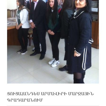
ՑՈՒՑԱՀԱՆԴԵՍ ԱՐՄԱՎԻՐԻ ՄԱՐԶԱՅԻՆ
ԳՐԱԴԱՐԱՆՈՒՄ