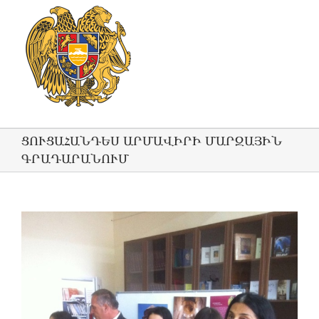
ՑՈՒՑԱՀԱՆԴԵՍ ԱՐՄԱՎԻՐԻ ՄԱՐԶԱՅԻՆ
ԳՐԱԴԱՐԱՆՈՒՄ
View
Larger
Image