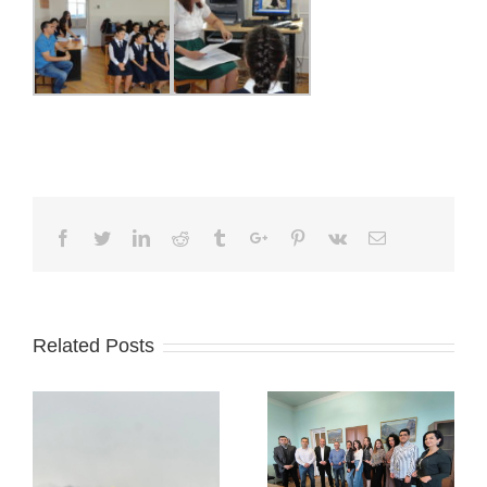
Facebook
Twitter
Linkedin
Reddit
Tumblr
Google+
Pinterest
Vk
Email
Related Posts