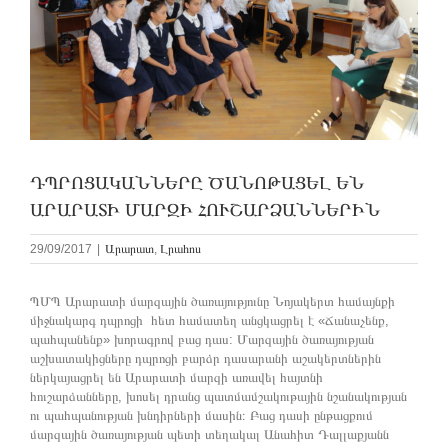
ԴՊՐՈՑԱԿԱՆՆԵՐԸ ԾԱՆՈԹԱՑԵԼ ԵՆ
ԱՐԱՐԱՏԻ ՄԱՐԶԻ ՀՈՒՇԱՐՁԱՆՆԵՐԻՆ
29/09/2017
|
Արարատ
,
Լրահոս
ՊՄՊ Արարատի մարզային ծառայությունը Նոյակերտ համայնքի
միջնակարգ դպրոցի հետ համատեղ անցկացրել է «Ճանաչենք,
պահպանենք» խորագրով բաց դաս: Մարզային ծառայության
աշխատակիցները դպրոցի բարձր դասարանի աշակերտներին
ներկայացրել են Արարատի մարզի առավել հայտնի
հուշարձանները, խոսել դրանց պատմամշակութային նշանակության
ու պահպանության խնդիրների մասին։ Բաց դասի ընթացքում
մարզային ծառայության պետի տեղակալ Անահիտ Դալլաքյանն