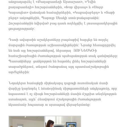
անդրադարձել է «Քաղաքատեղի Արտաշատ», «Դվին
քաղաքատեղի» հուշարձաններին, «Խոր վիրապ» և «Սուրբ
Կարապետ» վանական համալիրներին, «Կաքավաբերդ» և «Տաթի
բերդ» ամրոցներին, Պարույր Սևակի տուն-թանգարանին։
Հուշարձաննրին նվիրված բաց դասն ուղեկցվել է լուսապատկերային
ցուցադրությամբ:
Դասի ավարտին աշակերտները բազմաթիվ հարցեր են ուղղել
մարզային ծառայության աշխատակիցներին: Նրանք հետաքրքրվել
են նաև այլ հուշարձաններով, ներառյալ ՅՈՒՆԵՍԿՕ-ի
համաշխարհային ժառանգության պահպանության տակ գտնվողները։
Պատանիները ցանկություն են հայտնել լինել հուշարձանների
տարածքներում, տեղում ծանոթանալ այդ պատմամշակութային
արժեքներին։
Նոյակերտ համայնքի միջնակարգ դպրոցի ուսումնական մասի
վարիչը կարևորել է նմանօրինակ միջոցառումների անցկացումը, որը
նպաստում է ոչ միայն հուշարձանների մասին ճշգրիտ տեղեկություն
ստանալուն, այլև` ձևավորում մշակութային ժառանգության
նկատմամբ հոգատար ու սրտացավ վերաբերմունք։