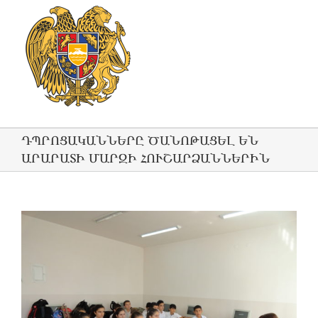
ԴՊՐՈՑԱԿԱՆՆԵՐԸ ԾԱՆՈԹԱՑԵԼ ԵՆ
ԱՐԱՐԱՏԻ ՄԱՐԶԻ ՀՈՒՇԱՐՁԱՆՆԵՐԻՆ
View
Larger
Image