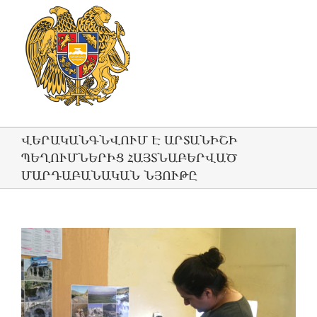
ՎԵՐԱԿԱՆԳՆՎՈՒՄ Է ԱՐՏԱՆԻՇԻ
ՊԵՂՈՒՄՆԵՐԻՑ ՀԱՅՏՆԱԲԵՐՎԱԾ
ՄԱՐԴԱԲԱՆԱԿԱՆ ՆՅՈՒԹԸ
View
Larger
Image