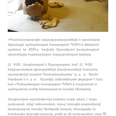
«Պատմամշակութային արգելոց-թանգարանների և պատմական
միջավայրի պահպանության ծառայություն» ՊՈԱԿ-ի ֆոնդերում
պահվում են 2019 թ․ հուլիսին Արտանիշում՝ իրականացված
պեղումներից հայտնաբերված մարդաբանական նյութերը։
ՀՀ ԳԱԱ Հնագիտության և Ազգագրության, նաև՝ ՀՀ ԳԱԱ
Երկրաբանական գիտությունների ինստիտուտների համատեղ
արշավախմբի կազմում /համաղեկավարներ՝ պ․գ․ թ․ Արսեն
Բոբոխյան և ե․գ․թ․ Արշավիր Հովհաննիսյան/ ընգրկված է եղել
նաև «Պահպանության ծառայություն» ՊՈԱԿ-ի հաշվառման ու
պահպանման բաժնի հնամարդաբան Հասմիկ Սիմոնյանը։
Հնագիտական արշավախումբը նախորդ տարի պեղել է երկու
դամբարան, մեկը՝ անհատական, մյուսը՝ խմբային թաղումներով։
Հնամարդաբան Հասմիկ Սիմոնյանի խոսքով, հետաքրքիր էր
հատկապես խմբային թաղումը, քանի որ մի դամբարանում շուրջ 30