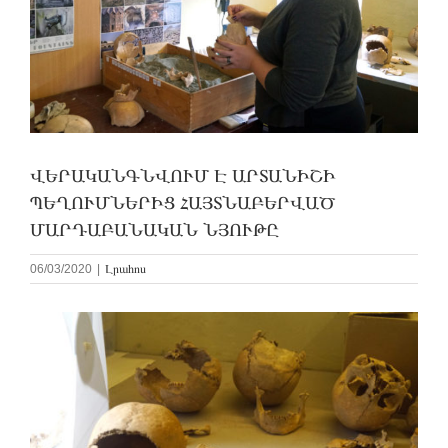
ՎԵՐԱԿԱՆԳՆՎՈՒՄ Է ԱՐՏԱՆԻՇԻ
ՊԵՂՈՒՄՆԵՐԻՑ ՀԱՅՏՆԱԲԵՐՎԱԾ
ՄԱՐԴԱԲԱՆԱԿԱՆ ՆՅՈՒԹԸ
06/03/2020
|
Լրահոս