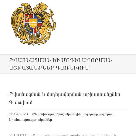
ԹՎԱՅՆԱՑՄԱՆ ԵՒ ՄՈԴԵԼԱՎՈՐՄԱՆ Ա
ՇԽԱՏԱՆՔՆԵՐ ԳԱՌՆԻՈՒՄ
Թվայնացման և մոդելավորման աշխատանքներ
Գառնիում
26/04/2023
|
«Գառնի» պատմամշակութային արգելոց-թանգարան
,
Լրահոս
,
Հրապարակումներ
ՀՀ ԿԳՄՍՆ «Պատմամշակութային արգելոց-թանգարանների և