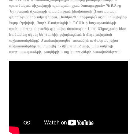
պատմական միջավայրի պահպանության ծառայություն» ՊՈԱԿ-ը
Նյութական մշակույթի պատմության ինտիտուտի (Ռուսատանի
գիտությունների ակադեմիա, Սանկտ-Պետերբուրգ) աշխատակիցներ
Եգոր Բլոխինի, Յուրի Ռումյանցևի և ՊՈԱԿ-ի հուշարձանների
պահպանության բաժնի գլխավոր մասնագետ Լևոն Մկրտչյանի հետ
համատեղ սկսել են Գառնիի թվայնացման և մոդելավորման
աշխատանքները: Մասնավորապես` առանձին ու մանրակրկիտ
աշխատանքներ են տարվել ոչ միայն տաճարի, այլև ամրոցի
պարսպապատերի, բաղնիքի և այլ կառույցների հատվածներում: