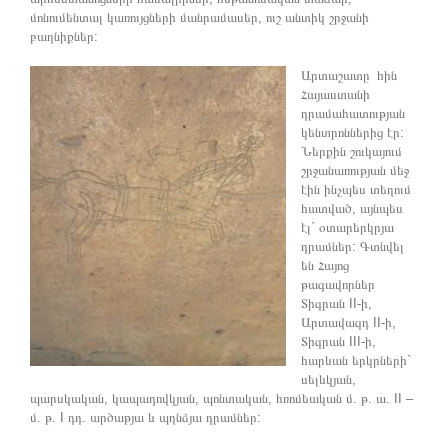
մոնումենտալ կառույցների մանրամասեր, ուշ անտիկ շրջանի
բաղնիքներ:
Արտաշատը հին
Հայաստանի
դրամահատության
կենտրոններից էր:
Ներքին շուկայում
շրջանառության մեջ
էին ինչպես տեղում
հատված, այնպես
էլ` օտարերկրյա
դրամներ: Գտնվել
են Հայոց
թագավորներ
Տիգրան II-ի,
Արտավազդ II-ի,
Տիգրան III-ի,
հարևան երկրների`
սելևկյան,
պարսկական, կապադովկյան, պոնտական, հռոմեական մ. թ. ա. II –
մ. թ. I դդ. արծաթյա և պղնձյա դրամներ: