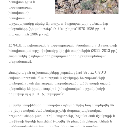
հնագիտության և
ազգագրության
ինստիտուտի
հնագիտական
արշավախումբը սկսեց Արտաշատ մայրաքաղաքի կանոնավոր
պեղումները (ղեկավարներ` Բ. Առաքելյան`1970-1986 թթ., Ժ.
Խաչատրյան`1986 թ -ից)։
ՀՀ ԳԱԱ հնագիտության և ազգագրության ինստիտուտի Արտաշատի
հնագիտական արշավախումբը վերջին տարիներին (2011–2013 թթ.)
շարունակել է պեղումները քաղաքատեղիի հյուսիսարևմտյան
տեղամասում)։
Հնագիտական աշխատանքները շարունակվում են , ՀՀ ԿԳՄՍ
նախարարության Պատմության և մշակույթի հուշարձանների
պահպանության վարչության թույլտվությամբ ամեն տարի այստեղ
պեղումներ են իրականացվում (հնագիտական արշավախմբի
ղեկավար պ.գ.թ. Մ. Զարդարյան):
Տարբեր տարիներին կատարված պեղումներից հայտնաբերվել են
հելլենիստական ժամանակաշրջանի ճարտարապետական
հուշարձանների բազմաթիվ մնացորդներ, ինչպես նաև մշակույթի և
արվեստի եզակի նմուշներ: Բացվել են բնակելի շինությունների և
արհեստանոցների համալիրներ, հեթանոսական տաճար,