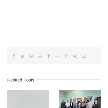
Facebook
Twitter
Linkedin
Reddit
Tumblr
Google+
Pinterest
Vk
Email
Related Posts