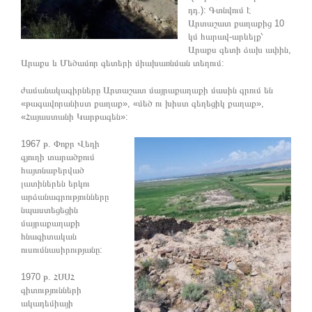
դդ.): Գտնվում է
Արտաշատ քաղաքից 10
կմ հարավ-արևելք՝
Արաքս գետի ձախ ափին,
Արաքս և Մեծամոր գետերի միախառնման տեղում:
ժամանակագիրները Արտաշատ մայրաքաղաքի մասին գրում են
«թագավորանիստ քաղաք», «մեծ ու խիստ գեղեցիկ քաղաք»,
«Հայաստանի Կարթագեն»:
1967 թ. Փոքր Վեդի
գյուղի տարածքում
հայտնաբերված
լատիներեն երկու
արձանագրությունները
նպաստեցեցին
մայրաքաղաքի
հնագիտական
ուսումնասիրությանը:
1970 թ. ՀՍՍՀ
գիտությունների
ակադեմիայի