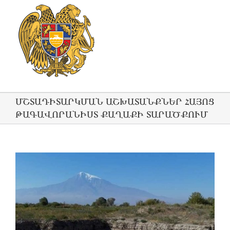
ՄՇՏԱԴԻՏԱՐԿՄԱՆ ԱՇԽԱՏԱՆՔՆԵՐ ՀԱՅՈՑ
ԹԱԳԱՎՈՐԱՆԻՍՏ ՔԱՂԱՔԻ ՏԱՐԱԾՔՈՒՄ
View
Larger
Image