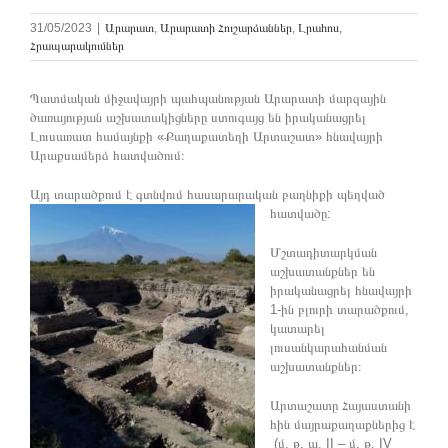
31/05/2023
|
Արարատ
,
Արարատի Հուշարձաններ
,
Լրահոս
,
Հրապարակումներ
Պատմական միջավայրի պահպանության Արարատի մարզային
ծառայության աշխատակիցները ստուգայց են իրականացրել
Լուսառատ համայնքի «Քաղաքատեղի Արտաշատ» հնավայրի
Արաքսամերձ հատվածում։
Այդ տարածքում է գտնվում հասարարական բաղնիքի պեղված
հատվածը:
Մշտադիտարկման
աշխատանքներ են
իրականացրել հնավայրի
1-ին բլուրի տարածքում,
կատարել
լուսանկարահանման
աշխատանքներ։
Արտաշատը Հայաստանի
հին մայրաքաղաքներից է
(մ. թ. ա. II – մ. թ. IV