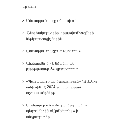
Լրահոս
Ամանորյա հրաշքը Գառնիում
Շնորհակալագրեր լրատվամիջոցների
ներկայացուցիչներին
Ամանորյա հրաշքը «Գառնիում»
Անցկացվել է «Մեծամորյան
ընթերցումներ 3» գիտաժողովը
«Պահպանության ծառայություն» ՊՈԱԿ-ը
ամփոփել է 2024 թ․ կատարած
աշխատանքները
Միջնադարյան «Բաղաբերդ» ամրոցի
պեղումներին «Արմենպրես»-ի
անդրադարձը