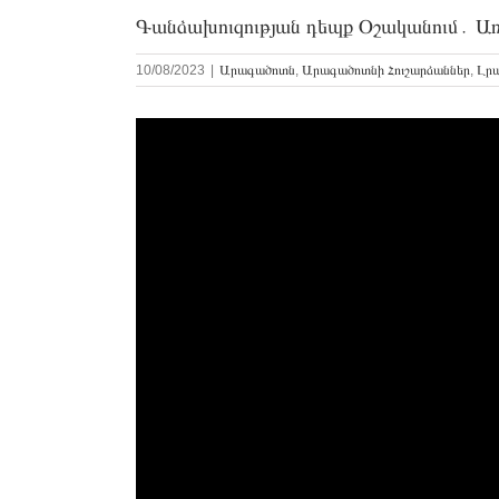
Գանձախուզության դեպք Օշականում․ Առ
10/08/2023
|
Արագածոտն
,
Արագածոտնի Հուշարձաններ
,
Լր