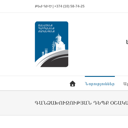
ԹԵԺ ԳԻԾ | +374 (10) 58-74-25
Նորություններ
Ա
ԳԱՆՁԱԽՈՒԶՈՒԹՅԱՆ ԴԵՊՔ ՕՇԱԿԱ