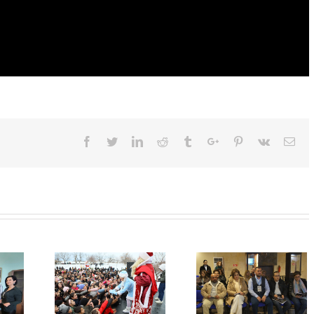
Facebook
Twitter
Linkedin
Reddit
Tumblr
Google+
Pinterest
Vk
Ema